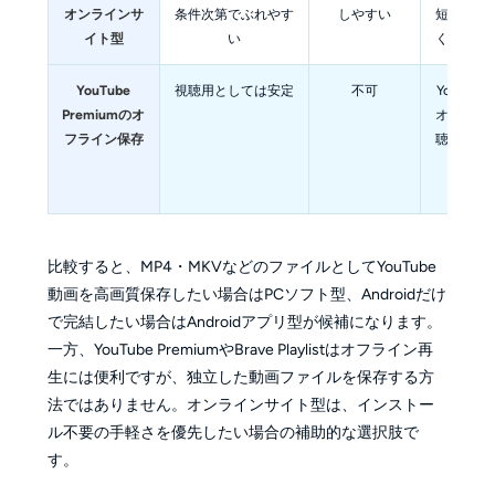
オンラインサ
条件次第でぶれやす
しやすい
短い動画
イト型
い
く試した
YouTube
視聴用としては安定
不可
YouTub
Premiumのオ
オフライ
フライン保存
聴できれ
分な
比較すると、MP4・MKVなどのファイルとしてYouTube
動画を高画質保存したい場合はPCソフト型、Androidだけ
で完結したい場合はAndroidアプリ型が候補になります。
一方、YouTube PremiumやBrave Playlistはオフライン再
生には便利ですが、独立した動画ファイルを保存する方
法ではありません。オンラインサイト型は、インストー
ル不要の手軽さを優先したい場合の補助的な選択肢で
す。