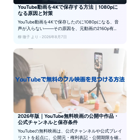
YouTube動画を4Kで保存する方法｜1080pに
なる原因と対策
YouTube動画を4Kで保存したのに1080pになる、音
声が入らない——その原因を、元動画の2160p有
無、MP4・WEBM・MKVと音声トラックの違い、公
柳 徹子 より - 2026年8月7日
式オフラインとローカルファイル保存の仕組みから
順に整理します。無料版と有料版の差、権利と安全
の分け方、2160pが表示されないときの確認順まで、
2026年8月時点の確認条件
2026年版｜YouTube無料映画の公開中作品・
公式チャンネルと保存条件
YouTubeの無料映画は、公式チャンネルや公式プレイ
リストを起点に、公開元・権利表記・公開期限を確