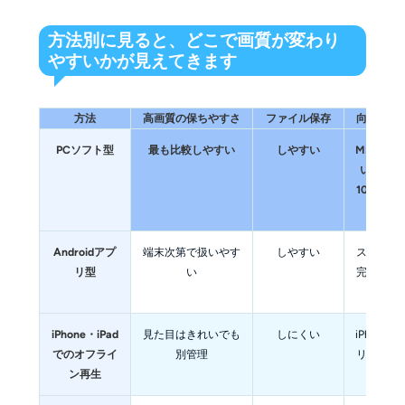
方法別に見ると、どこで画質が変わり
やすいかが見えてきます
方法
高画質の保ちやすさ
ファイル保存
向いてい
PCソフト型
最も比較しやすい
しやすい
MP4で残
い人、4
1080p
する
Androidアプ
端末次第で扱いやす
しやすい
スマホだ
リ型
い
完結した
iPhone・iPad
見た目はきれいでも
しにくい
iPhone
でのオフライ
別管理
リ内再生
ン再生
先する