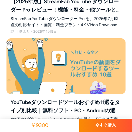
【2026年版】StreamFab YouTube ダウンロー
ダー Pro レビュー：機能・料金・他ツールと
の違いと注意点
StreamFab YouTube ダウンローダー Pro を、2026年7月時
点の対応サイト・画質・料金プラン・4K Video Downloader
Plus／CleverGet／yt-dlp との違い・v7 系での使い方・保存
謎川 望 より - 2026年4月9日
できない場合の対処と選び方まで、条件付きの視点で整理
して解説します。
YouTubeダウンロードツールおすすめ11選をタ
イプ別比較｜無料ソフト・PC・Androidの選び
方
YouTubeダウンロードツールおすすめ11選を、PC向け安定
￥9300
今すぐ購入
型、無料ソフト型、上級者向け、Android向け、オンライン
型に分けて比較。無料ソフトと有料ソフトの違い、プレイ