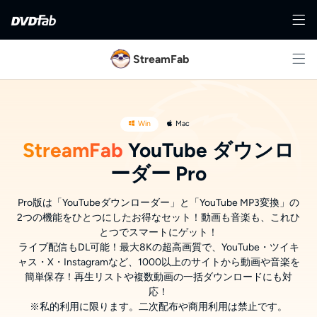
StreamFab
Win
Mac
StreamFab
YouTube ダウンロ
ーダー Pro
Pro版は「YouTubeダウンローダー」と「YouTube MP3変換」の
2つの機能をひとつにしたお得なセット！動画も音楽も、これひ
とつでスマートにゲット！
ライブ配信もDL可能！最大8Kの超高画質で、YouTube・ツイキ
ャス・X・Instagramなど、1000以上のサイトから動画や音楽を
簡単保存！再生リストや複数動画の一括ダウンロードにも対
応！
※
私的利用
に
限
ります
。二次配布
や
商用利用
は
禁止
です
。