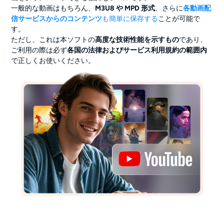
一般的な動画はもちろん、
M3U8 や MPD 形式
、さらに
各動画配
信サービスからのコンテンツ
も簡単に保存する
ことが可能で
す。
ただし、これは本ソフトの
高度な技術性能を示すもの
であり、
ご利用の際は必ず
各国の法律およびサービス利用規約の範囲内
で正しくお使いください。