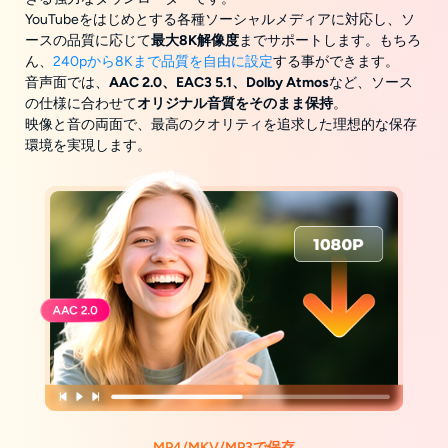
YouTubeをはじめとする各種ソーシャルメディアに対応し、ソ
ースの品質に応じて
最大8K解像度
までサポートします。もちろ
ん、
240pから8Kまで品質を自由に設定
する事ができます。
音声面では、
AAC 2.0、EAC3 5.1、Dolby Atmos
など、ソース
の仕様に合わせて
オリジナル音質をそのまま保持
。
映像と音の両面で、最高のクオリティを追求した理想的な保存
環境を実現します。
MP4/MKV/MP3で保存