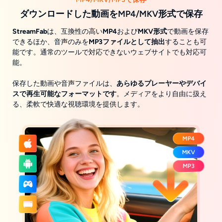
ダウンロードした動画をMP4/MKV形式で保存
StreamFab
は、互換性の高い
MP4
および
MKV形式
で動画を保存
できるほか、音声のみを
MP3ファイルとして抽出
することも可
能です。通常のツールで対応できないウェブサイトでも対応可
能。
保存した動画や音声ファイルは、
あらゆるプレーヤーやデバイ
スで再生可能なフォーマットです
。メディアをより自由に扱え
る、柔軟で快適な視聴環境を提供します。