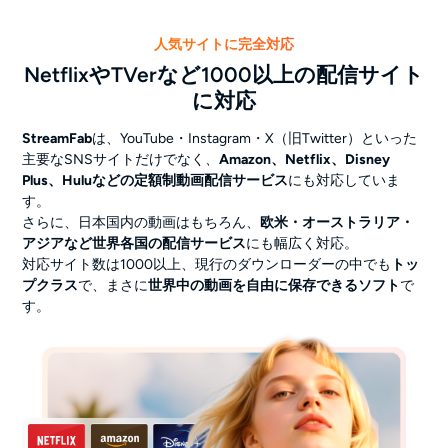
人気サイトに完全対応
NetflixやTVerなど1000以上の配信サイト
に対応
StreamFab
は、YouTube・Instagram・X（旧Twitter）といった
主要なSNSサイトだけでなく、
Amazon、Netflix、Disney
Plus、Huluなどの定額制動画配信サービス
にも対応していま
す。
さらに、日本国内の動画はもちろん、
欧米・オーストラリア・
アジアなど世界各国の配信サービス
にも幅広く対応。
対応サイト数は1000以上、現行のダウンローダーの中でも
トッ
プクラス
で、まさに
世界中の動画を自由に保存できるソフト
で
す。