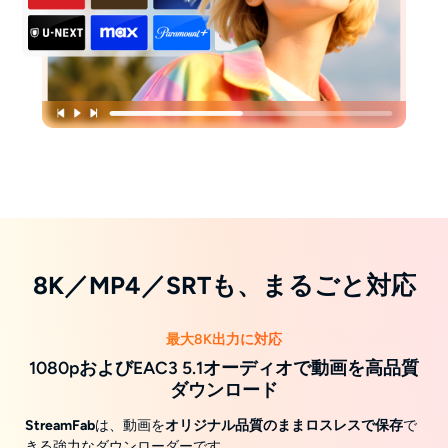
8K／MP4／SRTも、まるごと対応
最大8K出力に対応
1080pおよびEAC3 5.1オーディオで動画を高品質
ダウンロード
StreamFab
は、動画を
オリジナル品質のままロスレスで保存
で
きる強力なダウンローダーです。