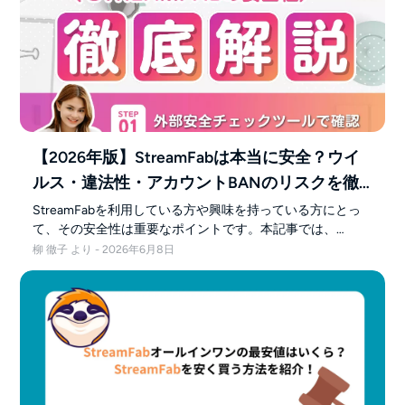
【2026年版】StreamFabは本当に安全？ウイ
ルス・違法性・アカウントBANのリスクを徹
底検証！
StreamFabを利用している方や興味を持っている方にとっ
て、その安全性は重要なポイントです。本記事では、
StreamFabの機能と安全性について詳しく解説します。
柳 徹子 より - 2026年6月8日