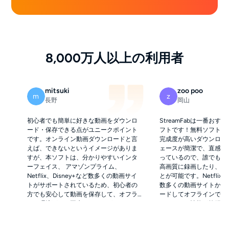
8,000万人以上の利用者
mitsuki
zoo poo
m
z
長野
岡山
初心者でも簡単に好きな動画をダウンロ
StreamFabは一番お
ード・保存できる点がユニークポイント
フトです！無料ソフトと
です。オンライン動画ダウンロードと言
完成度が高いダウンロー
えば、できないというイメージがありま
ェースが簡潔で、直感的
すが、本ソフトは、分かりやすいインタ
っているので、誰でも気
ーフェイス、 アマゾンプライム、
高画質に録画したり、動
Netflix、Disney+など数多くの動画サイ
とが可能です。Netflix、
トがサポートされているため、初心者の
数多くの動画サイトから
方でも安心して動画を保存して、オフラ
ードしてオフラインで視
イン環境下でも再生することができま
ウンロード性能が抜群で
す。さらに、直感的で感覚的に操作がで
ウンローダーだと思いま
きるのでマニュアルを見なくてもある程
にソフトを無料ダウンロ