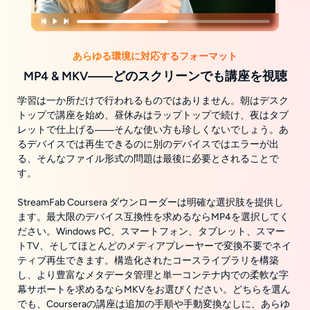
あらゆる環境に対応するフォーマット
MP4 & MKV――どのスクリーンでも講座を視聴
学習は一か所だけで行われるものではありません。朝はデスク
トップで講座を始め、昼休みはラップトップで続け、夜はタブ
レットで仕上げる――そんな使い方も珍しくないでしょう。あ
るデバイスでは再生できるのに別のデバイスではエラーが出
る、そんなファイル形式の問題は最後に必要とされることで
す。
StreamFab Coursera ダウンローダーは明確な選択肢を提供し
ます。最大限のデバイス互換性を求めるならMP4を選択してく
ださい。Windows PC、スマートフォン、タブレット、スマー
トTV、そしてほとんどのメディアプレーヤーで変換不要でネイ
ティブ再生できます。構造化されたコースライブラリを構築
し、より豊富なメタデータ管理と単一コンテナ内での柔軟な字
幕サポートを求めるならMKVをお選びください。どちらを選ん
でも、Courseraの講座は追加の手順や手動変換なしに、あらゆ