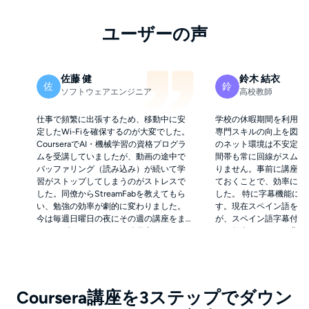
ユーザーの声
佐藤 健
鈴木 結衣
佐
鈴
ソフトウェアエンジニア
高校教師
仕事で頻繁に出張するため、移動中に安
学校の休暇期間を利用して、
定したWi-Fiを確保するのが大変でした。
専門スキルの向上を図っ
CourseraでAI・機械学習の資格プログラ
のネット環境は不安定で
ムを受講していましたが、動画の途中で
間帯も常に回線がスムー
バッファリング（読み込み）が続いて学
りません。事前に講座を
習がストップしてしまうのがストレスで
ておくことで、効率に大
した。同僚からStreamFabを教えてもら
した。 特に字幕機能に
い、勉強の効率が劇的に変わりました。
す。現在スペイン語を独
今は毎週日曜日の夜にその週の講座をま
が、スペイン語字幕付き
とめてダウンロードし、移動中のフライ
ルに保存できるのは非常
トやホテルの部屋、電車の中で取り組ん
能でした。MP4ファイ
でいます。1080pの高画質なので、コー
トップでも、教室のプロ
ドのデモ画面やスライドの細部までくっ
問題なく完璧に再生され
きりと見えます。おかげで今年は実際に2
多機能なのに、設定や操
Coursera講座を3ステップでダウン
つの資格を取得できました。もうストリ
よりもずっと簡単だった
ーミング視聴だけをしていた頃には戻れ
きでした