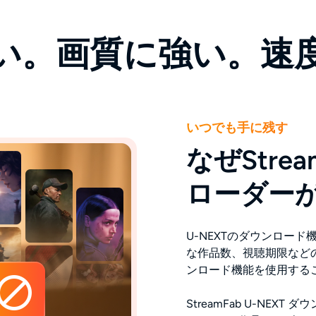
い。画質に強い。速
いつでも手に残す
なぜStrea
ローダー
U-NEXTのダウンロー
な作品数、視聴期限など
ンロード機能を使用する
StreamFab U-NE