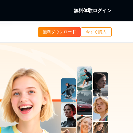
無料体験
ログイン
b
無料ダウンロード
今すぐ購入
究
ディスクを復号化す
ローカル/ストリーミング動画を
b
ング動画を画面録画する