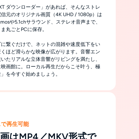
U-NEXT ダウンローダー」があれば、そんなストレ
元のオリジナル画質（4K UHD / 1080p）は
Atmosや5.1chサラウンド、ステレオ音声まで、
ま丸ごとPCに保存。
ビに繋ぐだけで、ネットの混雑や速度低下をい
驚くほど滑らかな映像が広がります。音響エン
抜いたリアルな立体音響がリビングを満たし、
に映画館に。ローカル再生だからこそ叶う、極
験」を今すぐ始めましょう。
スで再生可能
T動画はMP4／MKV形式で