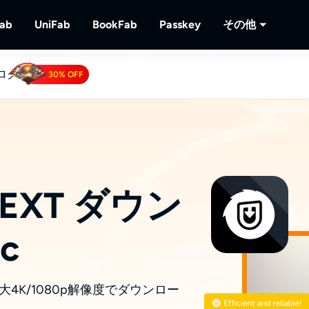
Fab
UniFab
BookFab
Passkey
その他
ログ
MusicFab
UniFab
BookFab
Passkey
PlayerFa
30% OFF
リューショ
画をダウンロードする
ストリーミング音楽をダウンロードする
AI搭載した動画・音声の品質向上ツール
電子書籍、マンガ、オーディオブックの
DVD/ブルーレイ/UHD
ディスクと
極のソリューション
る
再生する
 Downloader
RecordFa
Tube動画をダウンロードする.
ストリーミ
NEXT ダウン
c
大4K/1080p解像度でダウンロー