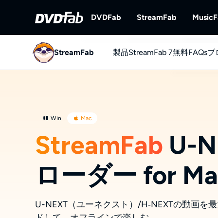
DVDFab
StreamFab
Music
StreamFab
製品
DVDFab
StreamFab 7
StreamFab
無料
FAQs
ブ
完全なDVD/ブルーレイ/UHDソ
ストリーミング動
ン
YouTube
無料でYou
Win
Mac
StreamFab
U-
ローダー for Ma
U-NEXT（ユーネクスト）/H‐NEXTの動画を最
ドして、オフラインで楽しむ