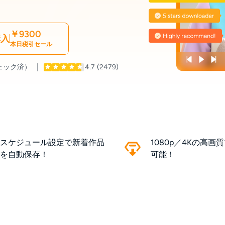
￥9300
購入
本日税引セール
ェック済）
4.7
(2479)
スケジュール設定で新着作品
1080p／4Kの高画
を自動保存！
可能！