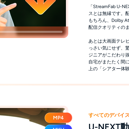
「StreamFab 
スとは無縁です。配信
もちろん、Dolby 
配信クオリティのま
あとは大画面テレ
っさい気にせず、
ジニアがこだわり
自宅がまたたく間
上の「シアター体
すべてのデバイ
U-NEX