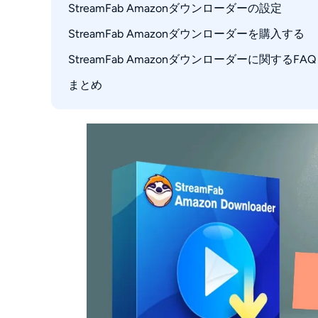
StreamFab Amazonダウンローダーの無料版
認証（無料体験者はこのステップをスキップ
StreamFab Amazonダウンローダーの設定
StreamFabを起動
StreamFab Amazonダウンローダーの価格
内蔵のブラウザでAmazonプライムビデオを
StreamFab Amazonダウンローダーを購入する
Amazonプライムビデオの国を変更する
ダウンロード設定
AmazonプライムビデオをMKVファイルにダ
StreamFab Amazonダウンローダーに関するFAQ
１.購入ボタンをクリック
アマプラ動画をダウンロード
2.製品を確認
まとめ
StreamFabでAmazon動画をダウンロード
ダウンロード済みの動画を確認
3.登録メールや支払い情報を入力
ダウンロードしたAmazon動画に字幕がない
4.購入製品を確認
Macで容量が足りない場合はどうする？
StreamFab Amazonダウンローダーの安全性