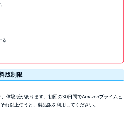
る
する
の無料版制限
ないが、体験版があります。初回の30日間でAmazonプライムビ
。それ以上使うと、製品版を利用してください。