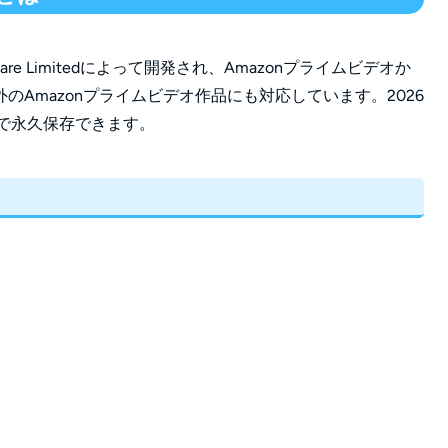
ftware Limitedによって開発され、Amazonプライムビデオか
Amazonプライムビデオ作品にも対応しています。2026
画質で永久保存できます。