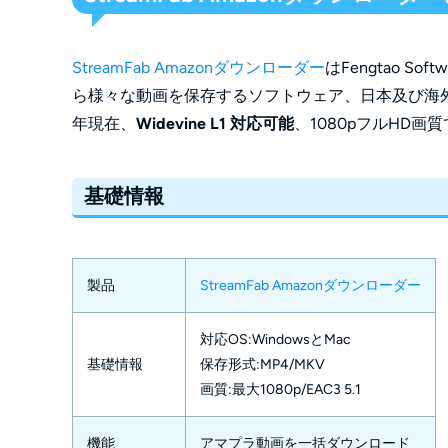
StreamFab Amazonダウンローダー
はFengtao So
ら様々な動画を保存するソフトウェア、日本及び海外の
年現在、
Widevine L1 対応可能
、1080pフルHD
基礎情報
製品
StreamFab Amazonダウンローダー
対応OS:WindowsとMac
基礎情報
保存形式:MP4/MKV
画質:最大1080p/EAC3 5.1
機能
アマプラ動画を一括ダウンロード