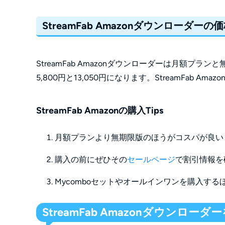
StreamFab Amazonダウンローダーの
StreamFab Amazonダウンローダーは月額プ
5,800円と13,050円になります。StreamFab 
StreamFab Amazonの購入Tips
月額プランより無期限版のほうがコスパが良い
購入の前にぜひその
セールページ
で割引情報を
Mycomboセットやオールインワンを購入す
StreamFab Amazonダウン