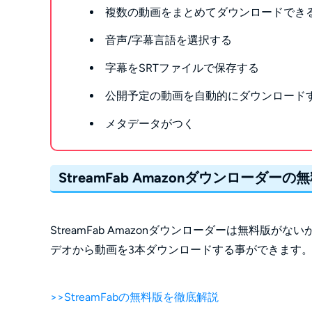
複数の動画をまとめてダウンロードでき
音声/字幕言語を選択する
字幕をSRTファイルで保存する
公開予定の動画を自動的にダウンロード
メタデータがつく
StreamFab Amazonダウンローダー
StreamFab Amazonダウンローダーは無料版が
デオから動画を3本ダウンロードする事ができます
>>StreamFabの無料版を徹底解説