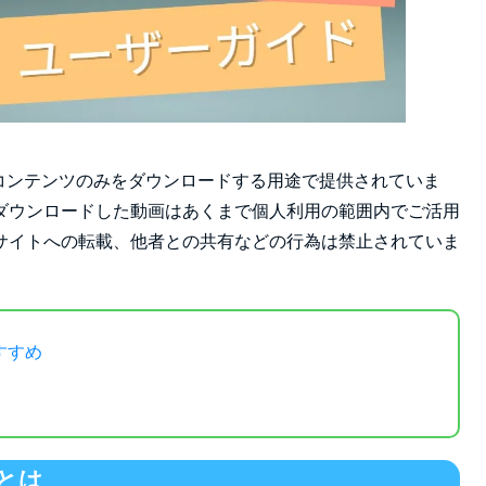
したコンテンツのみをダウンロードする用途で提供されていま
ダウンロードした動画はあくまで個人利用の範囲内でご活用
サイトへの転載、他者との共有などの行為は禁止されていま
すすめ
ーとは