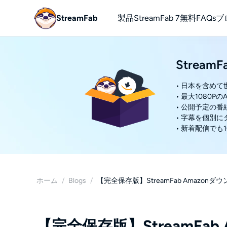
StreamFab
製品
StreamFab 7
無料
FAQs
ブ
YouTube
Stream
無料でYou
• 日本を含め
• 最大1080
• 公開予定の番
• 字幕を個別
• 新着配信でも
ホーム
/
Blogs
/
【完全保存版】StreamFab Amazo
【完全保存版】StreamFa