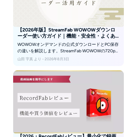
【2026年版】StreamFab WOWOWダウンロ
ーダー使い方ガイド｜機能・安全性・よくあ
る質問まとめ
WOWOWオンデマンドの公式ダウンロードとPC保存
の違いを解説します。StreamFab WOWOWの720p・
AAC 2.0、MP4/MKV、字幕、一括・予約処理、黒画
山田 宇真 より - 2026年8月3日
面や解析失敗時の確認事項を整理します。
【2026・RecordFabレビュー】最小化で録画