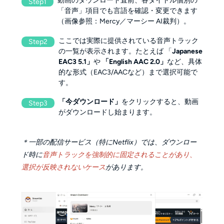
動画のダウンロード直前、各タイトル個別の
Step1
「音声」項目でも言語を確認・変更できます
（画像参照：Mercy／マーシー AI裁判）。
ここでは実際に提供されている音声トラック
Step2
の一覧が表示されます。たとえば 「
Japanese
EAC3 5.1」
や
「English AAC 2.0」
など、具体
的な形式（EAC3/AACなど）まで選択可能で
す。
「今ダウンロード」
をクリックすると、動画
Step3
がダウンロードし始まります。
＊一部の配信サービス（特にNetflix）では、ダウンロー
ド時に
音声トラックを強制的に固定されることがあり、
選択が反映されないケース
があります。