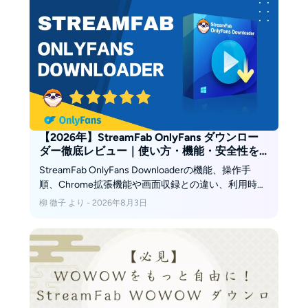
【2026年】StreamFab OnlyFans ダウンロー
ダー徹底レビュー｜使い方・機能・安全性を
解説
StreamFab OnlyFans Downloaderの機能、操作手
順、Chrome拡張機能や画面収録との違い、利用時の
注意点を編集視点で解説します（2026年8月時
柳 徹子 より - 2026年8月3日
点）。