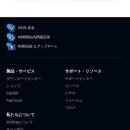
とめました。
100% 安全
48時間以内問題応答
年間50回 もアップデート
製品・サービス
サポート・リソース
ダウンロードセンター
サポートセンター
ショップ
リソース
Fab365
ビデオ
FabCloud
フォーラム
ブログ
私たちについて
DVDFabについて
チーム紹介