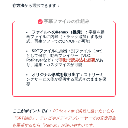
存方法
から選択できます：
字幕ファイルの仕組み
ファイルへのRemux（推奨）：
字幕を動
画ファイルに内蔵（トラック追加）する形
式、再生ソフトでのON/OFFが可能
SRTファイルに抽出：
別ファイル（.srt）
として保存
、動画プレイヤー（VLC、
PotPlayerなど）で
手動で読み込む必要
があ
り、
編集・カスタマイズが可能
オリジナル形式を取り出す：
ストリーミ
ングサービス側が提供する形式そのままを保
存
ここがポイントです：
PCやスマホで柔軟に扱いたいなら
「SRT抽出」、テレビやメディアプレーヤーでの安定再生
を重視するなら「Remux」が使いやすいです。