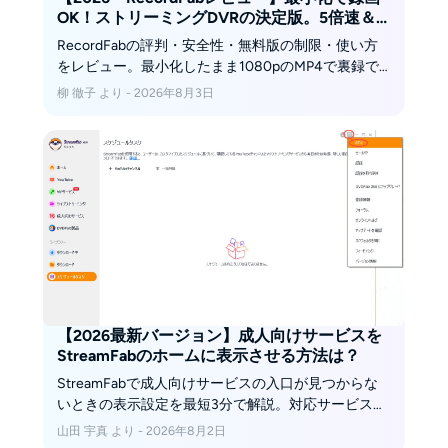
OK！ストリーミングDVRの決定版。5倍速＆
1080p対応で効率保存！
RecordFabの評判・安全性・無料版の制限・使い方
をレビュー。最小化したまま1080pのMP4で裏録で
きる録画ソフトの実力を、実使用をもとに検証しま
柳 徹子 より - 2026年8月3日
す。
【2026最新バージョン】成人向けサービスを
StreamFabのホームに表示させる方法は？
StreamFabで成人向けサービスの入口が見つからな
いときの表示設定を最短3分で解説。対応サービスと
画質の目安、missav・njavの保存の流れ、保存でき
山田 宇真 より - 2026年8月2日
ないときの原因別の対処、私的利用の注意点までま