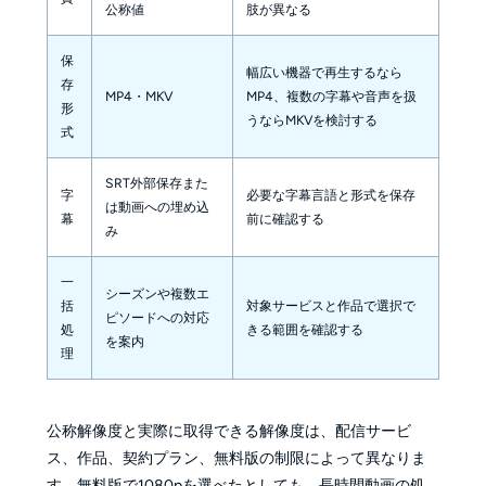
公称値
肢が異なる
保
幅広い機器で再生するなら
存
MP4・MKV
MP4、複数の字幕や音声を扱
形
うならMKVを検討する
式
SRT外部保存また
字
必要な字幕言語と形式を保存
は動画への埋め込
幕
前に確認する
み
一
シーズンや複数エ
括
対象サービスと作品で選択で
ピソードへの対応
処
きる範囲を確認する
を案内
理
公称解像度と実際に取得できる解像度は、配信サービ
ス、作品、契約プラン、無料版の制限によって異なりま
す。無料版で1080pを選べたとしても、長時間動画の処