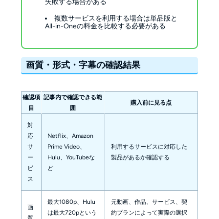
失敗する場合がある
複数サービスを利用する場合は単品版と
All-in-Oneの料金を比較する必要がある
画質・形式・字幕の確認結果
確認項
記事内で確認できる範
購入前に見る点
目
囲
対
応
Netflix、Amazon
サ
Prime Video、
利用するサービスに対応した
ー
Hulu、YouTubeな
製品があるか確認する
ビ
ど
ス
最大1080p、Hulu
元動画、作品、サービス、契
画
は最大720pという
約プランによって実際の選択
質