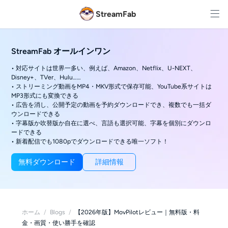
StreamFab
StreamFab オールインワン
• 対応サイトは世界一多い、例えば、Amazon、Netflix、U-NEXT、
Disney+、TVer、Hulu……
• ストリーミング動画をMP4・MKV形式で保存可能、YouTube系サイトは
MP3形式にも変換できる
• 広告を消し、公開予定の動画を予約ダウンロードでき、複数でも一括ダ
ウンロードできる
• 字幕版か吹替版か自在に選べ、言語も選択可能、字幕を個別にダウンロ
ードできる
• 新着配信でも1080pでダウンロードできる唯一ソフト！
無料ダウンロード
詳細情報
ホーム
/
Blogs
/
【2026年版】MovPilotレビュー｜無料版・料
金・画質・使い勝手を確認