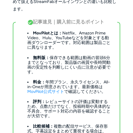
めて扱えるStreamFabオールインワンとの違いも比較し
ます。
記事速見｜購入前に見るポイント
MovPilotとは：
Netflix、Amazon Prime
Video、Hulu、YouTubeなどを対象とする動
画ダウンローダーです。対応範囲は製品ごと
に異なります。
無料版：
保存できる範囲は動画の冒頭6分
までとなっており、製品版の画質や長時間動
画の安定性を判断しにくい点に注意が必要で
す。
料金：
年間プラン、永久ライセンス、All-
in-Oneが用意されています。最新価格は
MovPilot公式サイト
で確認してください。
評判：
レビューサイトの評価は変動する
ため、点数だけでなく、投稿時期や具体的な
不具合、サポート対応の内容を確認すること
が大切です。
比較候補：
複数の配信サービス、保存形
式、字幕設定をまとめて重視する場合は、