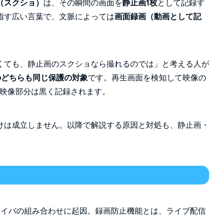
（スクショ）
は、その瞬間の画面を
静止画1枚
として記録す
指す広い言葉で、文脈によっては
画面録画（動画として記
くても、静止画のスクショなら撮れるのでは」と考える人が
のどちらも同じ保護の対象
です。再生画面を検知して映像の
も映像部分は黒く記録されます。
けは成立しません。以降で解説する原因と対処も、静止画・
ドライバの組み合わせに起因。
録画防止機能とは、ライブ配信