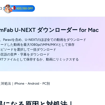
ログ
¥20,150 OFF
 Downloader
amFab U-NEXT ダウンローダー for Mac
Tube動画をダウンロードする.
EXT、Paraviを含め、U-NEXTのほぼ全ての動画をダウンロード
ロードした動画を最大1080pのMP4/MKVとして保存
のエピソードを選択して一括ダウンロード
みの言語の音声・字幕をダウンロード
をSRTファイルとして保存するか、動画にリミックスする
法｜iPhone・Android・PC別
っ黒になる原因と対処法｜