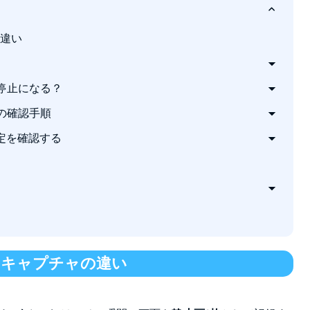
違い
用停止になる？
きの確認手順
たらバレる？
ク設定を確認する
場合）
ますか？
とキャプチャの違い
？