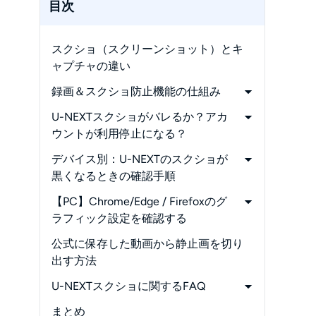
目次
スクショ（スクリーンショット）とキ
ャプチャの違い
録画＆スクショ防止機能の仕組み
-
黒画面の原因（仕組みと挙動）
U-NEXTスクショがバレるか？アカ
ウントが利用停止になる？
-
U-NEXTから動画や雑誌・漫画をスク
デバイス別：U-NEXTのスクショが
ショしたらバレる？
黒くなるときの確認手順
-
バレたらアカウントが利用停止にな
-
iPhone・iPad
【PC】Chrome/Edge / Firefoxのグ
る？
-
Android
ラフィック設定を確認する
-
Windows・Mac
-
Chrome
公式に保存した動画から静止画を切り
-
スクショの保存先（撮影自体は成功
-
Edge / Firefox
出す方法
している場合）
-
よくある失敗と確認ポイント
U-NEXTスクショに関するFAQ
-
症状別チェックリスト
-
U-NEXTの雑誌をスクショするやり方
まとめ