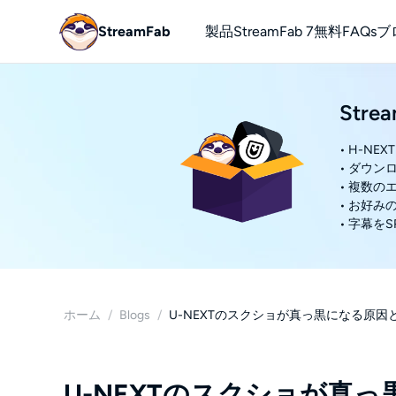
StreamFab
製品
StreamFab 7
無料
FAQs
ブ
YouTube
Stre
無料でYou
• H-N
• ダウン
• 複数
• お好
• 字幕
ホーム
/
Blogs
/
U-NEXTのスクショが真っ黒になる原因と対処
U-NEXTのスクショが真