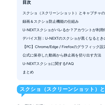
目次
スクショ（スクリーンショット）とキャプチャの
録画＆スクショ防止機能の仕組み
U-NEXTスクショがバレるか？アカウントが利
黒画面の原因（仕組みと挙動）
デバイス別：U-NEXTのスクショが黒くなると
U-NEXTから動画や雑誌・漫画をスクショし
バレたらアカウントが利用停止になる？
【PC】Chrome/Edge / Firefoxのグラフィッ
iPhone・iPad
Android
公式に保存した動画から静止画を切り出す方法
Chrome
Windows・Mac
Edge / Firefox
U-NEXTスクショに関するFAQ
スクショの保存先（撮影自体は成功している
よくある失敗と確認ポイント
まとめ
U-NEXTの雑誌をスクショするやり方は？
症状別チェックリスト
U-NEXTがスクショできない原因は？
AndroidやiPhoneにU-NEXTをスクショでき
スクショ（スクリーンショット）
スクショが黒くなるのはiPhoneだけです��