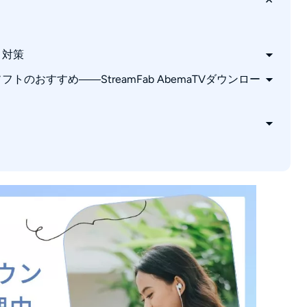
と対策
のおすすめ――StreamFab AbemaTVダウンロー
示されない
ma動画をダウンロードする手順
ウンロードできない場合は？
ある？
で見れないのはなぜ？
のまま・ビックリマークが出る