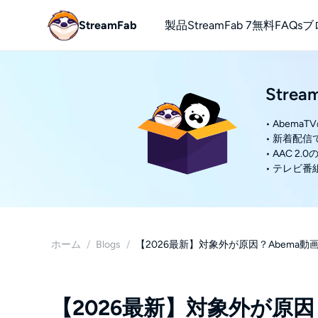
StreamFab
製品
StreamFab 7
無料
FAQs
ブ
YouTube
Stre
無料でYou
• Abem
• 新着配
• AAC 
• テレビ
ホーム
/
Blogs
/
【2026最新】対象外が原因？Abema
【2026最新】対象外が原因