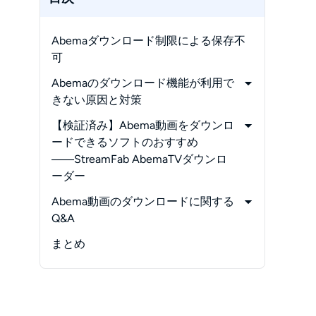
Abemaダウンロード制限による保存不
可
Abemaのダウンロード機能が利用で
きない原因と対策
-
（1）ダウンロードしたAbema作品は
【検証済み】Abema動画をダウンロ
対象外
ードできるソフトのおすすめ
-
（2）対象作品なのにダウンロードボ
――StreamFab AbemaTVダウンロ
タンが表示されない
ーダー
-
（3）番組の視聴期限を超えている
-
StreamFab Abemaダウンローダーの
Abema動画のダウンロードに関する
-
（4）無料会員は動画をダウンロード
メリット
Q&A
できない
-
StreamFab Abemaダウンローダーで
-
Q1:
まとめ
-
（5）アベマのダウンロード上限を超
Abema動画をダウンロードする手順
Abemaではしくじり先生を見れる？
えている
ダウンロードできない場合は？
-
（6）端末の空き容量が不足
-
Q2:
-
（7）オフライン視聴にはネット接続
Abemaを画面録画できるフリーソフ