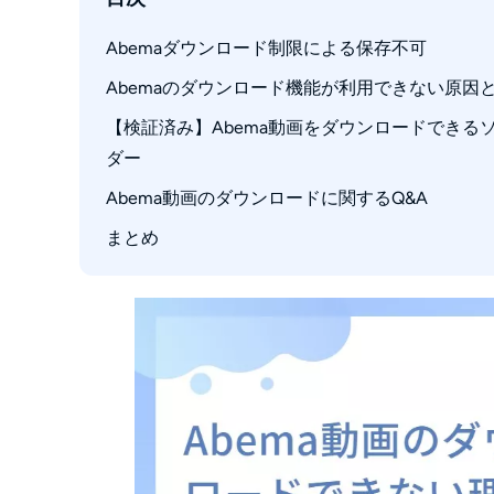
Abemaダウンロード制限による保存不可
Abemaのダウンロード機能が利用できない原因
【検証済み】Abema動画をダウンロードできるソフト
（1）ダウンロードしたAbema作品は対象外
ダー
（2）対象作品なのにダウンロードボタンが表
Abema動画のダウンロードに関するQ&A
（3）番組の視聴期限を超えている
StreamFab Abemaダウンローダーのメリット
（4）無料会員は動画をダウンロードできない
StreamFab AbemaダウンローダーでAbe
まとめ
Q1: Abemaではしくじり先生を見れる？ダ
（5）アベマのダウンロード上限を超えている
Q2: Abemaを画面録画できるフリーソフトが
（6）端末の空き容量が不足
Q3: ダウンロードしたAbema動画は飛行機
（7）オフライン視聴にはネット接続が必要
（8）ダウンロードボタンを押しても待機中
（9）エラーメッセージが出る場合