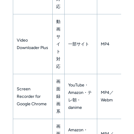
応
動
画
ダ
サ
Video
ー
イ
一部サイト
MP4
Downloader Plus
フ
ト
が
対
応
画
YouTube・
Screen
面
長
Amazon・テ
MP4／
Recorder for
録
画は
レ朝・
Webm
Google Chrome
画
固
danime
系
画
Amazon・
面
MP4／
10