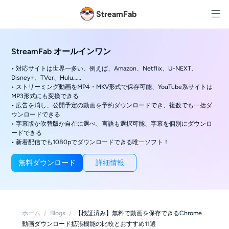
StreamFab
StreamFab オールインワン
• 対応サイトは世界一多い、例えば、Amazon、Netflix、U-NEXT、
Disney+、TVer、Hulu……
• ストリーミング動画をMP4・MKV形式で保存可能、YouTube系サイトは
MP3形式にも変換できる
• 広告を消し、公開予定の動画を予約ダウンロードでき、複数でも一括ダ
ウンロードできる
• 字幕版か吹替版か自在に選べ、言語も選択可能、字幕を個別にダウンロ
ードできる
• 新着配信でも1080pでダウンロードできる唯一ソフト！
無料ダウンロード
詳細情報
ホーム
/
Blogs
/
【検証済み】無料で動画を保存できるChrome
動画ダウンロード拡張機能の比較とおすすめ11選