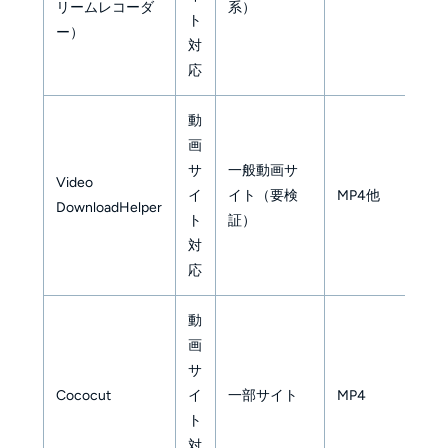
リームレコーダ
系）
／
ト
ー）
断
対
応
動
画
サ
一般動画サ
緑
Video
イ
イト（要検
MP4他
す
DownloadHelper
ト
証）
多
対
応
動
画
速
サ
再
Cococut
イ
一部サイト
MP4
フ
ト
多
対