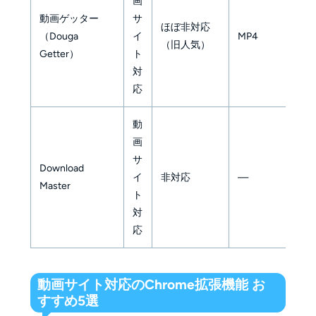
画
動画ゲッター
サ
You
ほぼ非対応
（Douga
イ
MP4
Am
（旧人気）
Getter）
ト
出
対
応
動
画
20
サ
Download
点
イ
非対応
—
Master
確
ト
ず
対
応
動画サイト対応のChrome拡張機能 お
すすめ5選