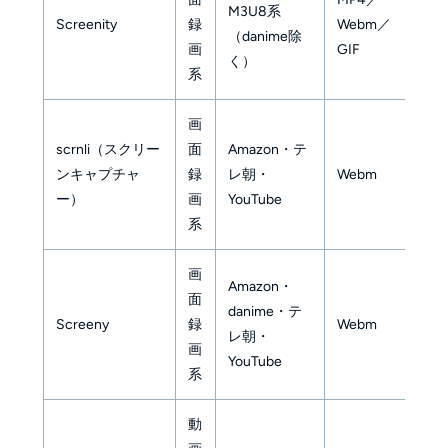
M3U8系
Screenity
録
Webm／
編
（danime除
画
GIF
オ
く）
系
画
scrnli（スクリー
面
Amazon・テ
形
ンキャプチャ
録
レ朝・
Webm
は
ー）
画
YouTube
要
系
画
Amazon・
面
保
danime・テ
Screeny
録
Webm
合
レ朝・
画
し
YouTube
系
動