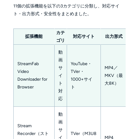
11個の拡張機能を以下の3カテゴリに分類し、対応サイ
ト・出力形式・安全性をまとめました。
カテ
拡張機能
対応サイト
出力形式
ゴリ
動
画
StreamFab
YouTube・
Win
サ
MP4／
Video
TVer・
の
イ
MKV（最
Downloader for
1000+サイ
料
ト
大8K）
Browser
ト
限
対
応
動
画
Stream
DR
サ
Recorder（スト
TVer（M3U8
ト
イ
MP4