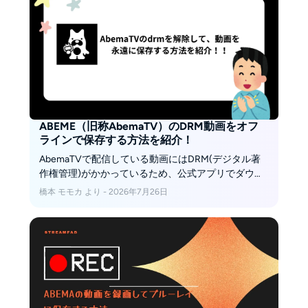
い。
ABEME（旧称AbemaTV）のDRM動画をオフ
ラインで保存する方法を紹介！
AbemaTVで配信している動画にはDRM(デジタル著
作権管理)がかかっているため、公式アプリでダウン
ロードした動画でも専用のプレーヤーでしか再生で
橋本 モモカ より - 2026年7月26日
きません。この記事では、対応端末、最大25件の上
限、対象外作品、視聴期限を確認し、ABEMA動画を
PCへMP4形式で保存してオフライン視聴する方法も
紹介します。