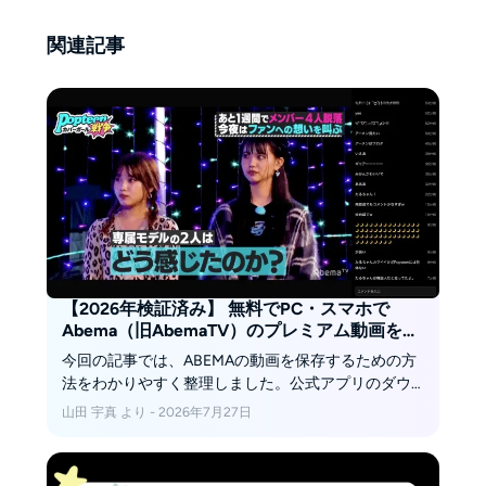
関連記事
【2026年検証済み】 無料でPC・スマホで
Abema（旧AbemaTV）のプレミアム動画をダ
ウンロードする方法！無料のytーdlpも詳細手
今回の記事では、ABEMAの動画を保存するための方
順つき！
法をわかりやすく整理しました。公式アプリのダウ
ンロード機能から、無料で使えるフリーソフト、そ
山田 宇真 より - 2026年7月27日
して安定した有料ダウンローダーまで、それぞれの
特徴や注意点を客観的にまとめています。自分に合
った方法を知りたい方は、ぜひ参考にしてくださ