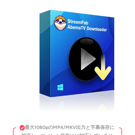
最大1080pのMP4/MKV出力と字幕保存に