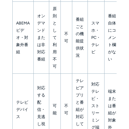
原
オン
則
番組
番組
ABEMA
デマ
と
スマ
自体
ごと
ビデ
ンド
し
ホ・
にコ
不
の機
オ・対
また
て
PC・
メン
可
能提
象外番
は非
利
テレ
ト欄
供状
組
対応
用
ビ
がな
況
番組
不
い
可
テレ
対応
対応
ビア
テレ
端末
する
プリ
ビ・
また
テレビ
配
と番
可
不
スト
は番
デバイ
信・
組が
能
可
リー
組が
ス
見逃
対応
ミン
対象
し視
して
グ端
外