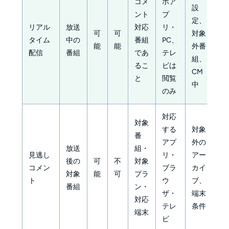
コメ
ホア
設
ント
プ
定、
リアル
放送
対応
リ・
可
可
対象
タイム
中の
番組
PC、
能
能
外番
配信
番組
であ
テレ
組、
るこ
ビは
CM
と
閲覧
中
のみ
対応
対象
する
対象
番
アプ
外の
放送
組・
見逃し
リ・
アー
後の
可
不
対象
コメン
ブラ
カイ
対象
能
可
プラ
ト
ウ
ブ、
番組
ン・
ザ・
端末
対応
テレ
条件
端末
ビ