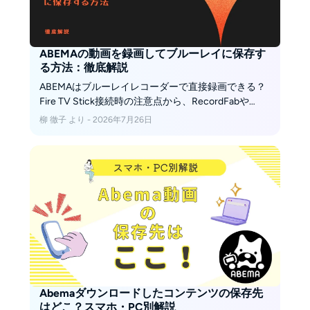
ABEMAの動画を録画してブルーレイに保存す
る方法：徹底解説
ABEMAはブルーレイレコーダーで直接録画できる？
Fire TV Stick接続時の注意点から、RecordFabや
StreamFabで動画をPCに保存し、DVDFabでBDへ書
柳 徹子 より - 2026年7月26日
き込む手順まで詳しく解説します。
Abemaダウンロードしたコンテンツの保存先
はどこ？スマホ・PC別解説