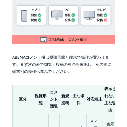
ABEMAコメント欄は視聴形態と端末で操作が変わりま
す。まず次の表で閲覧・投稿の可否を確認し、その後に
端末別の操作へ進んでください。
表示さ
コメ
視聴形
新規
主な条
れない
区分
ント
対応端末
態
投稿
件
主な理
閲覧
由
スマ
表示