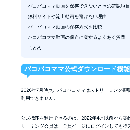
ステップ1：StreamFabをインストールして
パコパコママ動画を保存できないときの確認項目
RecordFabの基本的な操作手順
ステップ2：内蔵ブラウザでパコパコママを開
無料サイトや流出動画を避けたい理由
ステップ3：パコパコママへログインする
パコパコママ動画の保存方式を比較
ステップ4：保存する動画と画質を選択する
パコパコママ動画の保存に関するよくある質問
ステップ5：保存を開始して進捗を確認する
まとめ
新規会員でもパコパコママ公式のダウンロー
パコパコママ動画をスマートフォンだけで保
急にパコパコママ動画を保存できなくなった
パコパコママ公式ダウンロード機能
StreamFabの無料体験では何を確認できます
StreamFabとRecordFabはどちらを選べば
2026年7月時点、パコパコママはストリーミング
保存した動画を別の端末へ移してもよいです
利用できません。
公式機能を利用できるのは、2022年4月以前から
リーミング会員は、会員ページにログインしても従