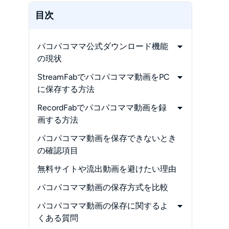
目次
パコパコママ公式ダウンロード機能
の現状
-
公式ダウンロードを利用する前の確
StreamFabでパコパコママ動画をPC
認点
に保存する方法
-
StreamFab DRM M3U8 ダウンローダ
RecordFabでパコパコママ動画を録
ーの主な特徴
画する方法
-
ステップ1：
-
RecordFabの基本的な操作手順
パコパコママ動画を保存できないとき
StreamFabをインストールして起動
の確認項目
する
無料サイトや流出動画を避けたい理由
-
ステップ2：
内蔵ブラウザでパコパコママを開く
パコパコママ動画の保存方式を比較
-
ステップ3：
パコパコママ動画の保存に関するよ
パコパコママへログインする
くある質問
-
ステップ4：