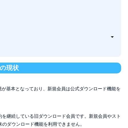
起動する
く
ド機能を利用できますか？
存できますか？
場合は何を確認しますか？
の現状
か？
よいですか？
視聴が基本となっており、新規会員は公式ダウンロード機能を
か？
契約を継続している旧ダウンロード会員です。新規会員やスト
来のダウンロード機能を利用できません。