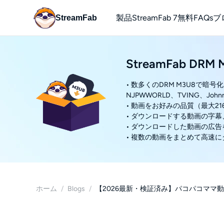
製品
StreamFab 7
無料
FAQs
ブ
StreamFab
YouTube
StreamFab DR
無料でYou
• 数多くのDRM M3U8で
NJPWWORLD、TVING、Johnny’
• 動画をお好みの品質（最大21
• ダウンロードする動画の字
• ダウンロードした動画の広
• 複数の動画をまとめて高速
ホーム
/
Blogs
/
【2026最新・検証済み】パコパコママ