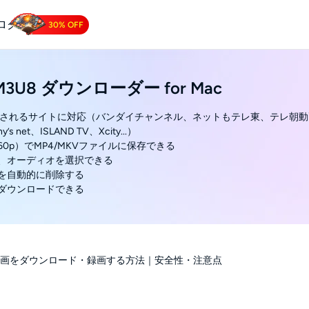
ログ
30% OFF
 Downloader
M M3U8 ダウンローダー for Mac
Tube動画をダウンロードする.
暗号化されるサイトに対応（バンダイチャンネル、ネットもテレ東、テレ朝
s net、ISLAND TV、Xcity...）
60p）でMP4/MKVファイルに保存できる
幕、オーディオを選択できる
告を自動的に削除する
にダウンロードできる
動画をダウンロード・録画する方法｜安全性・注意点