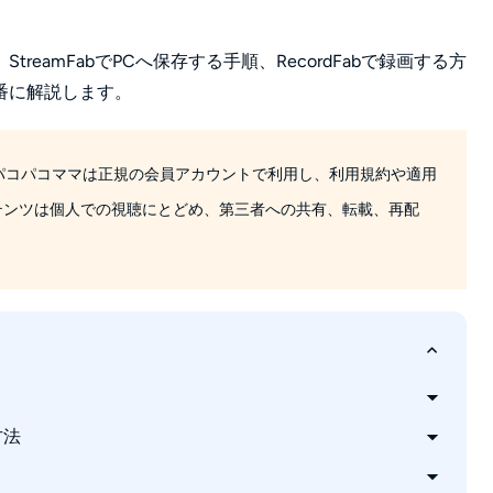
eamFabでPCへ保存する手順、RecordFabで録画する方
番に解説します。
パコパコママは正規の会員アカウントで利用し、利用規約や適用
テンツは個人での視聴にとどめ、第三者への共有、転載、再配
方法
な特徴