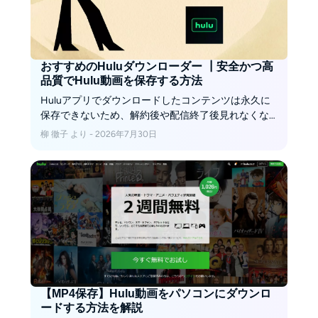
おすすめのHuluダウンローダー ┃安全かつ高
品質でHulu動画を保存する方法
Huluアプリでダウンロードしたコンテンツは永久に
保存できないため、解約後や配信終了後見れなくな
ります。今回はHulu動画をダウンロードして永久に
柳 徹子 より - 2026年7月30日
保存できるダウンローダーをまとめて解説します。
【MP4保存】Hulu動画をパソコンにダウンロ
ードする方法を解説