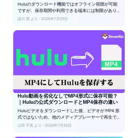
Huluのダウンロード機能ではオフライン視聴が可能
ですが、保存期間や利用できる端末には制限があり
ます。この記事では、Huluをパソコンにダウンロー
謎川 望 より - 2026年7月29日
ドして保存する方法と、制限を気にせず動画を管理
する方法を紹介します。
Hulu動画を劣化なしでMP4形式に保存可能？
｜Huluの公式ダウンロードとMP4保存の違い
Huluビデオをダウンロードした後、ビデオが MP4 形
式ではないため、他のメディアプレーヤーで再生で
きない場合があります。この記事では、Hulu ビデオ
山田 宇真 より - 2026年7月26日
をMP4で保存する方法についてご紹介します。