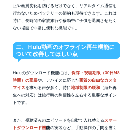
止や画質劣化を防げるだけでなく、リアルタイム通信を
行わないためバッテリーの節約も期待できます。これは
特に、長時間の家族旅行や移動中に子供を退屈させたく
ない場面で非常に便利な機能です。
二、Ｈulu動画のオフライン再生機能に
ついて改善してほしい点
Huluのダウンロード機能には、
保存・視聴期限（30日/48
時間）の延長
や、デバイスに応じた
画質の自由なカスタ
マイズ
を求める声が多く、特に
地域制限の緩和
（海外再
生への対応）は旅行時の利便性を左右する重要なポイン
トです。
また、視聴済みのエピソードを自動で入れ替える
スマー
トダウンロード機
能
の実装など、手動操作の手間を省く