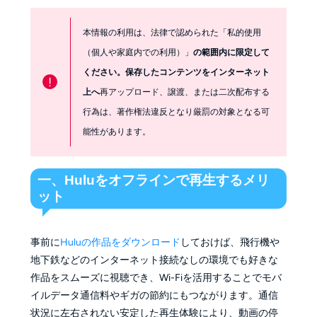
本情報の利用は、法律で認められた「私的使用
（個人や家庭内での利用）」
の範囲内に限定して
ください。保存したコンテンツをインターネット
!
再アップロード、譲渡、または二次配布する
上へ
行為は、著作権法違反となり厳罰の対象となる可
能性があります。
一、Huluをオフラインで再生するメリ
ット
事前に
Huluの作品をダウンロード
しておけば、飛行機や
地下鉄などのインターネット接続なしの環境でも好きな
作品をスムーズに視聴でき、Wi-Fiを活用することでモバ
イルデータ通信料やギガの節約にもつながります。通信
状況に左右されない安定した再生体験により、動画の停