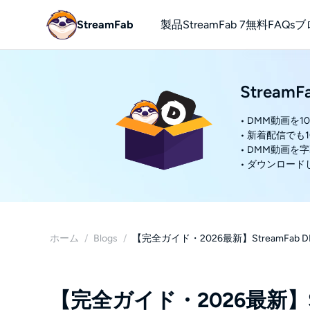
StreamFab
製品
StreamFab 7
無料
FAQs
ブ
YouTube
Strea
無料でYou
• DMM動画を
• 新着配信でも
• DMM動画
• ダウンロード
ホーム
/
Blogs
/
【完全ガイド・2026最新】StreamF
【完全ガイド・2026最新】S