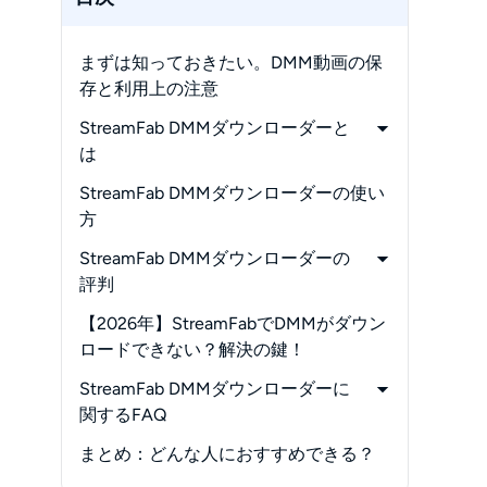
まずは知っておきたい。DMM動画の保
存と利用上の注意
StreamFab DMMダウンローダーと
は
-
機能
StreamFab DMMダウンローダーの使い
-
無料体験
方
-
料金
StreamFab DMMダウンローダーの
評判
-
外部レビュー
【2026年】StreamFabでDMMがダウン
-
利用者の声
ロードできない？解決の鍵！
-
徹子の使用レビュー！
StreamFab DMMダウンローダーに
関するFAQ
-
DMM画質はどうやって設定します
まとめ：どんな人におすすめできる？
か？