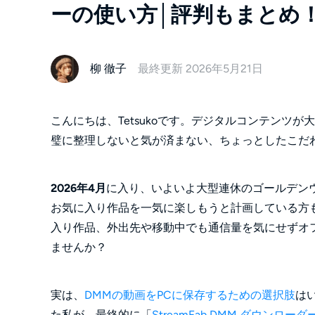
ーの使い方│評判もまとめ
柳 徹子
最終更新 2026年5月21日
こんにちは、Tetsukoです。デジタルコンテンツ
璧に整理しないと気が済まない、ちょっとしたこだ
2026年4月
に入り、いよいよ大型連休のゴールデン
お気に入り作品を一気に楽しもうと計画している方
入り作品、外出先や移動中でも通信量を気にせずオフ
ませんか？
実は、
DMMの動画をPCに保存するための選択肢
は
た私が、最終的に「
StreamFab DMM ダウンローダ