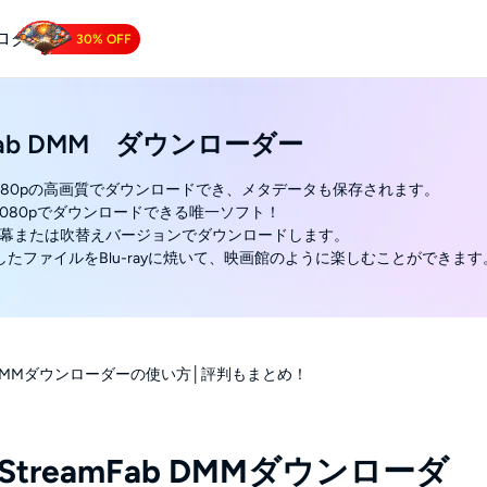
ログ
30% OFF
 Downloader
mFab DMM ダウンローダー
Tube動画をダウンロードする.
1080pの高画質でダウンロードでき、メタデータも保存されます。
1080pでダウンロードできる唯一ソフト！
を字幕または吹替えバージョンでダウンロードします。
したファイルをBlu-rayに焼いて、映画館のように楽しむことができます
ab DMMダウンローダーの使い方│評判もまとめ！
treamFab DMMダウンローダ