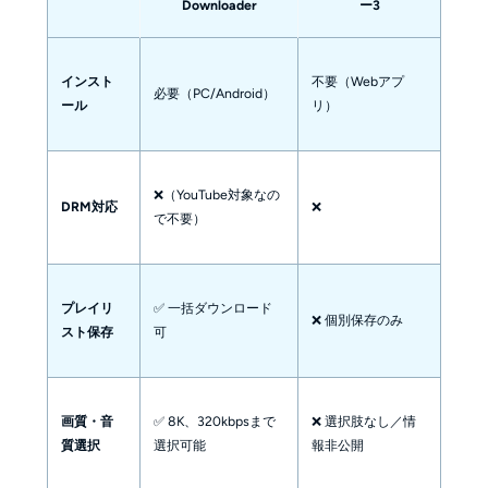
Downloader
ー3
インスト
不要（Webアプ
必要（PC/Android）
ール
リ）
❌（YouTube対象なの
DRM対応
❌
で不要）
プレイリ
✅ 一括ダウンロード
❌ 個別保存のみ
スト保存
可
画質・音
✅ 8K、320kbpsまで
❌ 選択肢なし／情
質選択
選択可能
報非公開