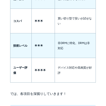
買い切り型で安いが試せな
コスパ
🌟🌟🌟
い
非DRMに特化、DRMは非
技術レベル
🌟🌟🌟
対応
ユーザー評
デバイス対応や高画質が好
🌟🌟🌟🌟
価
評
では、各項目を深掘りしていきます！