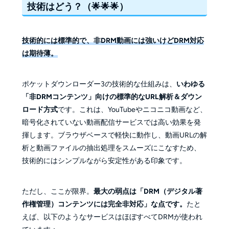
技術はどう？（🌟🌟🌟）
技術的には標準的で、非DRM動画には強いけどDRM対応
は期待薄。
ポケットダウンローダー3の技術的な仕組みは、
いわゆる
「非DRMコンテンツ」向けの標準的なURL解析＆ダウン
ロード方式
です。これは、YouTubeやニコニコ動画など、
暗号化されていない動画配信サービスでは高い効果を発
揮します。ブラウザベースで軽快に動作し、動画URLの解
析と動画ファイルの抽出処理をスムーズにこなすため、
技術的にはシンプルながら安定性がある印象です。
ただし、ここが限界。
最大の弱点は「DRM（デジタル著
作権管理）コンテンツには完全非対応」な点です。
たと
えば、以下のようなサービスはほぼすべてDRMが使われ