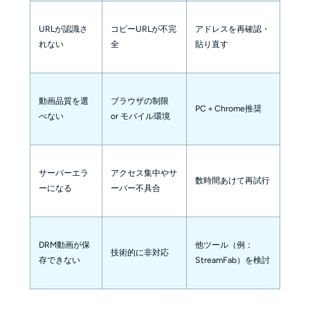
URLが認識さ
コピーURLが不完
アドレスを再確認・
れない
全
貼り直す
動画品質を選
ブラウザの制限
PC＋Chrome推奨
べない
or モバイル環境
サーバーエラ
アクセス集中やサ
数時間あけて再試行
ーになる
ーバー不具合
DRM動画が保
他ツール（例：
技術的に非対応
存できない
StreamFab）を検討