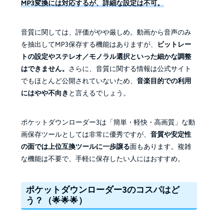
MP3変換には対応するが、詳細な設定は不可。
音質に関しては、評価がやや厳しめ。動画から音声のみ
を抽出してMP3保存する機能はありますが、
ビットレー
トの設定やステレオ／モノラル選択といった細かな調整
はできません。
さらに、音質に関する情報は公式サイト
でもほとんど公開されていないため、
音楽目的での利用
にはやや不向き
と言えるでしょう。
ポケットダウンローダー3は「簡単・軽快・高画質」な動
画保存ツールとしては非常に優秀ですが、
音質や安定性
の面では上位互換ツールに一歩譲る
面もあります。複雑
な機能は不要で、手軽に保存したい人にはおすすめ。
ポケットダウンローダー3のコスパはど
う？（🌟🌟🌟）