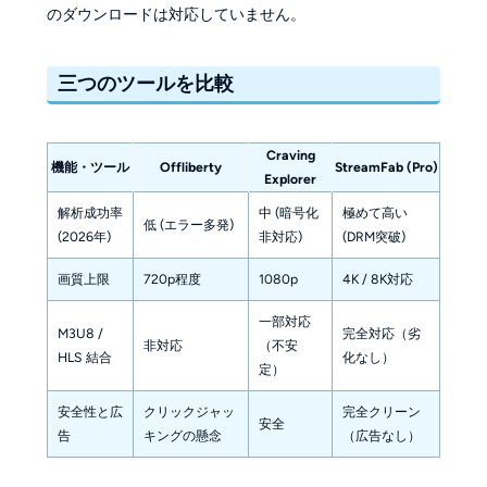
のダウンロードは対応していません。
三つのツールを比較
Craving
機能・ツール
Offliberty
StreamFab (Pro)
Explorer
解析成功率
中 (暗号化
極めて高い
低 (エラー多発)
(2026年)
非対応)
(DRM突破)
画質上限
720p程度
1080p
4K / 8K対応
一部対応
M3U8 /
完全対応（劣
非対応
（不安
HLS 結合
化なし）
定）
安全性と広
クリックジャッ
完全クリーン
安全
告
キングの懸念
（広告なし）