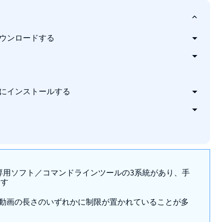
ダウンロードする
インサイト
能
れる3つの理由
のダウンローダーと比較する
PCにインストールする
金プランと無料体験
る方法
のくらい消費しますか？
声ファイル（MP3）として保存するのと、動画をその
動作が重くなりますか？
専用ソフト／コマンドラインツールの3系統があり、手
ます
すか？学習資料として管理するために、一つずつ名前を
動画の長さのいずれかに制限が置かれていることが多
amFabを使って4Kや8Kに無理やり画質を上げてダウンロード