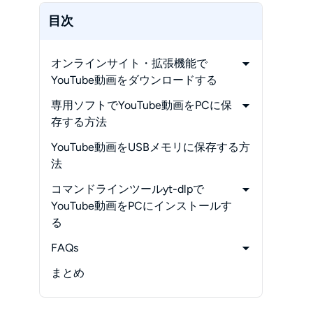
目次
オンラインサイト・拡張機能で
YouTube動画をダウンロードする
-
無料でYouTubeをダウンロードでき
専用ソフトでYouTube動画をPCに保
るオンラインサイト
存する方法
-
無料でYouTubeをダウンロードでき
-
StreamFab YouTubeダウンローダー
YouTube動画をUSBメモリに保存する方
る拡張機能
が選ばれる3つの理由
法
-
StreamFab YouTubeダウンローダー
コマンドラインツールyt-dlpで
は他のダウンローダーと比較する
YouTube動画をPCにインストールす
-
StreamFab YouTubeダウンローダー
る
の料金プランと無料体験
-
yt-dlpでYouTube動画をPCにダウン
FAQs
-
わずか4ステップ！動画ダウンロード
ロードする方法
-
の手順
4Kや8Kの動画を保存すると、PCの容
まとめ
量はどのくらい消費しますか？
-
講義の内容を「耳だけ」で復習した