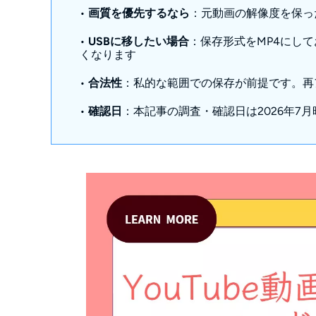
•
画質を優先するなら
：元動画の解像度を保っ
することはできますか？
YouTubeの動画をPCに保存するにはどうす
•
USBに移したい場合
：保存形式をMP4にし
くなります
無料でYouTubeの動画を保存する方法はあり
ユーチューブの動画をUSBに保存するにはど
•
合法性
：私的な範囲での保存が前提です。再
•
確認日
：本記事の調査・確認日は2026年7