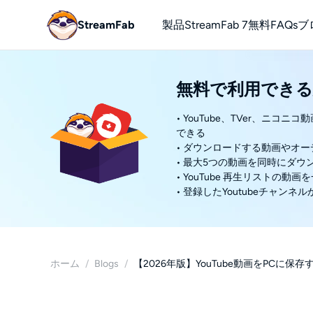
StreamFab
製品
StreamFab 7
無料
FAQs
ブ
YouTube
無料で利用できる
無料でYou
• YouTube、TVer、ニコニ
できる
• ダウンロードする動画やオ
• 最大5つの動画を同時にダウ
• YouTube 再生リストの
• 登録したYoutubeチャ
ホーム
/
Blogs
/
【2026年版】YouTube動画をPCに保