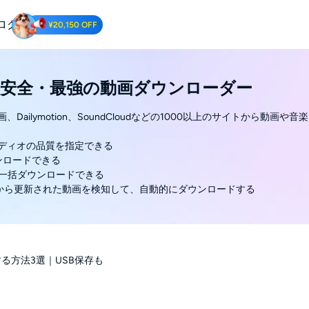
ログ
¥20,150 OFF
 Downloader
安全・最強の動画ダウンローダー
Tube動画をダウンロードする.
コ動画、Dailymotion、SoundCloudなどの1000以上のサイトから動画
ーディオの品質を指定できる
ンロードできる
動画を一括ダウンロードできる
ンネルから更新された動画を検知して、自動的にダウンロードする
存する方法3選｜USB保存も