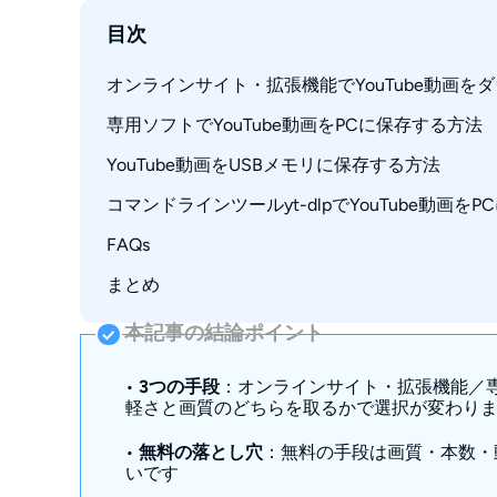
目次
オンラインサイト・拡張機能でYouTube動画を
専用ソフトでYouTube動画をPCに保存する方法
無料でYouTubeをダウンロードできるオンラ
無料でYouTubeをダウンロードできる拡張機
YouTube動画をUSBメモリに保存する方法
StreamFab YouTubeダウンローダーが選ば
StreamFab YouTubeダウンローダーは他
コマンドラインツールyt-dlpでYouTube動画を
StreamFab YouTubeダウンローダーの料
FAQs
yt-dlpでYouTube動画をPCにダウンロードす
わずか4ステップ！動画ダウンロードの手順
まとめ
4Kや8Kの動画を保存すると、PCの容量はど
講義の内容を「耳だけ」で復習したいです。音
本記事の結論ポイント
まま保存するのはどちらが良いですか？
•
4Kや8Kの動画をダウンロードすると、PCの
3つの手段
：オンラインサイト・拡張機能／
軽さと画質のどちらを取るかで選択が変わり
ダウンロードしたファイル名は文字化けしま
•
無料の落とし穴
：無料の手段は画質・本数・
付け直す必要がありますか？
いです
元のYouTube動画が1080pの場合、Stre