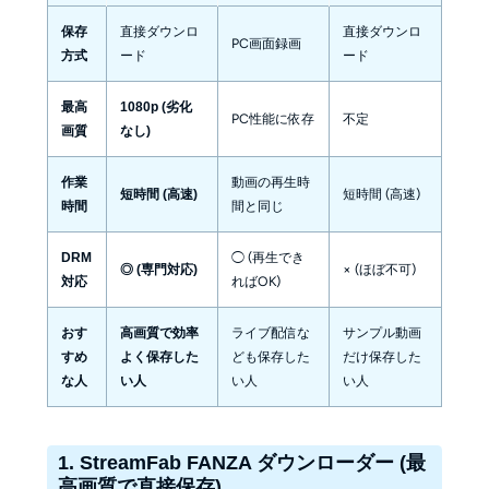
直接ダウンロ
直接ダウンロ
保存
PC画面録画
ード
ード
方式
最高
1080p (劣化
PC性能に依存
不定
画質
なし)
動画の再生時
作業
短時間 (高速)
短時間 (高速)
間と同じ
時間
◯ (再生でき
DRM
× (ほぼ不可)
◎ (専門対応)
ればOK)
対応
ライブ配信な
サンプル動画
おす
高画質で効率
ども保存した
だけ保存した
すめ
よく保存した
い人
い人
な人
い人
1. StreamFab FANZA ダウンローダー (最
高画質で直接保存)