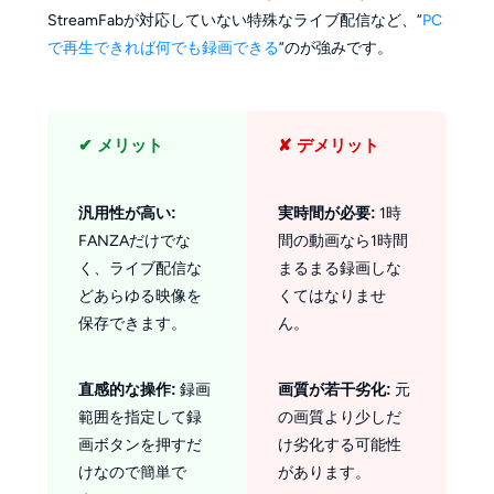
StreamFabが対応していない特殊なライブ配信など、”
PC
で再生できれば何でも録画できる
”のが強みです。
✔ メリット
✘ デメリット
汎用性が高い:
実時間が必要:
1時
FANZAだけでな
間の動画なら1時間
く、ライブ配信な
まるまる録画しな
どあらゆる映像を
くてはなりませ
保存できます。
ん。
直感的な操作:
録画
画質が若干劣化:
元
範囲を指定して録
の画質より少しだ
画ボタンを押すだ
け劣化する可能性
けなので簡単で
があります。