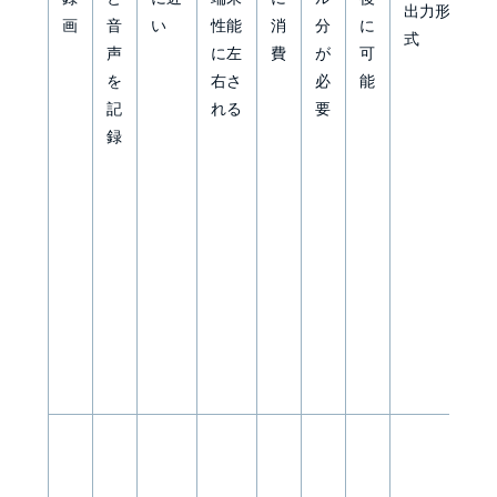
出力形
画
音
い
性能
消
分
に
る
式
声
に左
費
が
可
こ
を
右さ
必
能
と
記
れる
要
が
録
多
い