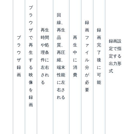
ブ
映
ラ
回
像
ウ
線、
録
内
ザ
再生
再生
画
録
に
ブ
で
時間
品
再
フ
画
記
録画設
ラ
再
や処
質、
生
ァ
完
録
定で指
ウ
生
理条
再圧
中
イ
了
さ
定する
ザ
す
件に
縮、
に
ル
後
れ
出力形
録
る
左右
端末
消
分
に
る
式
画
映
され
性能
費
が
可
こ
像
る
に左
必
能
と
を
右さ
要
が
録
れる
多
画
い