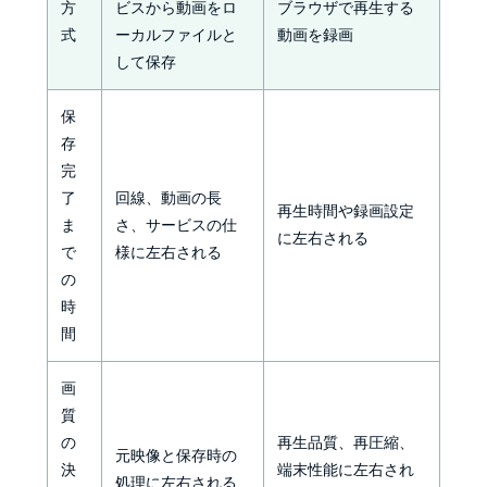
方
ビスから動画をロ
ブラウザで再生する
式
ーカルファイルと
動画を録画
して保存
保
存
完
了
回線、動画の長
再生時間や録画設定
ま
さ、サービスの仕
に左右される
で
様に左右される
の
時
間
画
質
の
再生品質、再圧縮、
元映像と保存時の
決
端末性能に左右され
処理に左右される