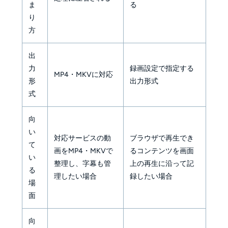
ま
る
り
方
出
力
録画設定で指定する
MP4・MKVに対応
形
出力形式
式
向
い
対応サービスの動
ブラウザで再生でき
て
画をMP4・MKVで
るコンテンツを画面
い
整理し、字幕も管
上の再生に沿って記
る
理したい場合
録したい場合
場
面
向