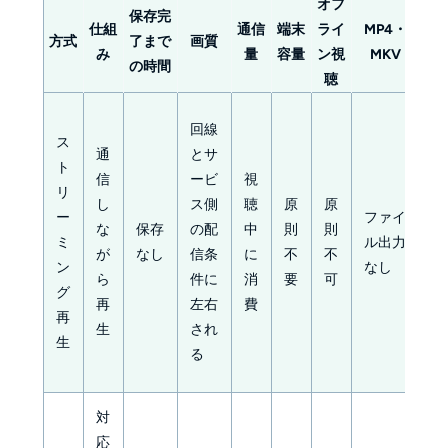
オフ
保存完
仕組
通信
端末
ライ
MP4・
方式
了まで
画質
字
み
量
容量
ン視
MKV
の時間
聴
回線
ス
プ
通
とサ
ト
レ
信
ービ
視
リ
ー
し
ス側
聴
原
原
ー
ファイ
ヤ
な
保存
の配
中
則
則
ミ
ル出力
ー
が
なし
信条
に
不
不
ン
なし
上
ら
件に
消
要
可
グ
で
再
左右
費
再
表
生
され
生
示
る
対
対
応