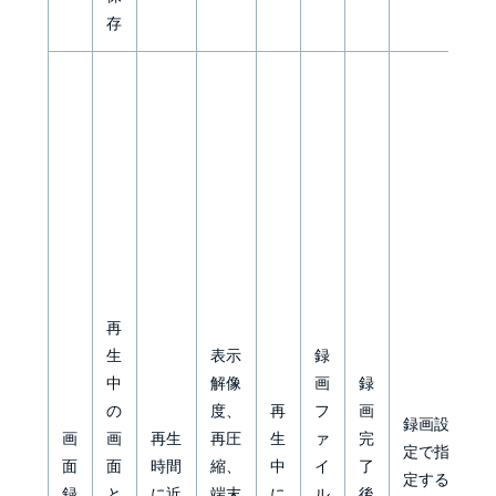
録
存
映
再
像
生
表示
録
内
中
解像
画
録
に
の
度、
再
フ
画
記
録画設
画
画
再生
再圧
生
ァ
完
録
定で指
面
面
時間
縮、
中
イ
了
さ
定する
録
と
に近
端末
に
ル
後
れ