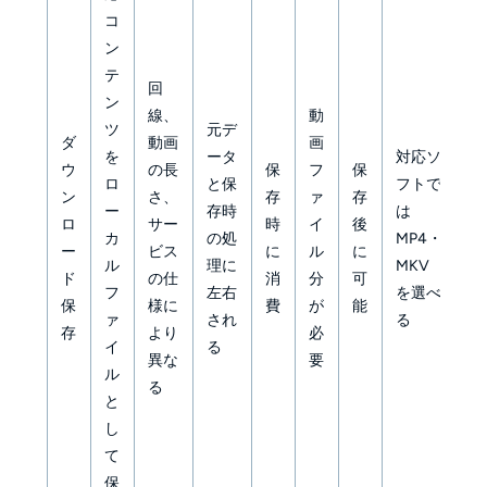
応
コ
状
ン
況
テ
回
に
ン
線、
動
よ
ツ
元デ
ダ
動画
画
り
を
ータ
対応ソ
ウ
の長
保
フ
保
S
ロ
と保
フトで
ン
さ、
存
ァ
存
保
ー
存時
は
ロ
サー
時
イ
後
存
カ
の処
MP4・
ー
ビス
に
ル
に
ま
ル
理に
MKV
ド
の仕
消
分
可
た
フ
左右
を選べ
保
様に
費
が
能
は
ァ
され
る
存
より
必
映
イ
る
異な
要
像
ル
る
内
と
へ
し
の
て
収
保