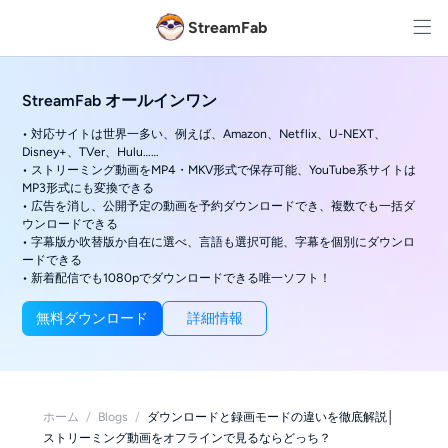
StreamFab
StreamFab オールインワン
• 対応サイトは世界一多い、例えば、Amazon、Netflix、U-NEXT、
Disney+、TVer、Hulu……
• ストリーミング動画をMP4・MKV形式で保存可能、YouTube系サイトは
MP3形式にも変換できる
• 広告を消し、公開予定の動画を予約ダウンロードでき、複数でも一括ダ
ウンロードできる
• 字幕版か吹替版か自在に選べ、言語も選択可能、字幕を個別にダウンロ
ードできる
• 新着配信でも1080pでダウンロードできる唯一ソフト！
無料ダウンロード
詳細情報
ホーム
/
Blogs
/
ダウンロードと録画モードの違いを徹底解説│
ストリーミング動画をオフラインで見るならどっち？