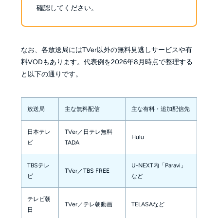
確認してください。
なお、各放送局にはTVer以外の無料見逃しサービスや有
料VODもあります。代表例を2026年8月時点で整理する
と以下の通りです。
放送局
主な無料配信
主な有料・追加配信先
日本テレ
TVer／日テレ無料
Hulu
ビ
TADA
TBSテレ
U-NEXT内「Paravi」
TVer／TBS FREE
ビ
など
テレビ朝
TVer／テレ朝動画
TELASAなど
日