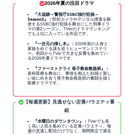
2026年夏の注目ドラマ
『大追跡～警視庁SSBC強行犯係～
Season2』：
防犯カメラやデジタル捜査を駆
使するSSBC強行犯係を舞台にした刑事ドラ
マの第2シーズン。TVerのドラマランキング
でも上位に入っている作品です。
『一次元の挿し木』：
200年前の人骨と
家族をめぐる謎を追うヒューマンミステリ
ー。初回からTVerで大きな反響を集めてい
る2026年夏ドラマです。
『ファーストクライ 母子救命救急班』：
産科医療を舞台に、事情を抱えた妊婦と新し
い命に向き合う母子救命救急班の奮闘を描く
医療ドラマです。
【毎週更新】見逃せない定番バラエティ番
組
『水曜日のダウンタウン』：
TVerでも長
く高い人気を集めている定番バラエティ。毎
週の見逃し配信だけでなく、期間限定で過去