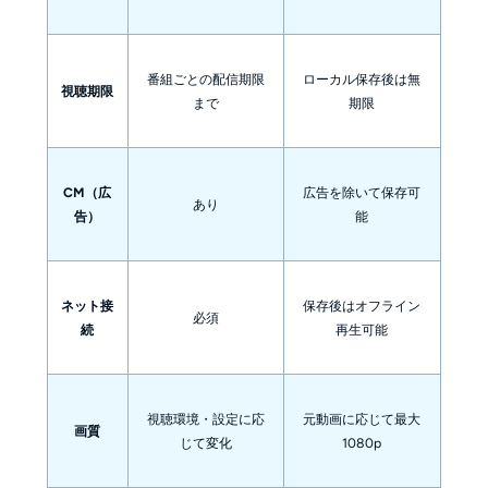
番組ごとの配信期限
ローカル保存後は無
視聴期限
まで
期限
CM（広
広告を除いて保存可
あり
告）
能
ネット接
保存後はオフライン
必須
続
再生可能
視聴環境・設定に応
元動画に応じて最大
画質
じて変化
1080p