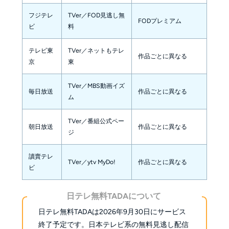
フジテレ
TVer／FOD見逃し無
FODプレミアム
ビ
料
テレビ東
TVer／ネットもテレ
作品ごとに異なる
京
東
TVer／MBS動画イズ
毎日放送
作品ごとに異なる
ム
TVer／番組公式ペー
朝日放送
作品ごとに異なる
ジ
讀賣テレ
TVer／ytv MyDo!
作品ごとに異なる
ビ
日テレ無料TADAについて
日テレ無料TADAは2026年9月30日にサービス
終了予定です。日本テレビ系の無料見逃し配信