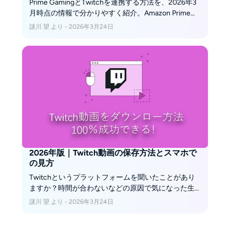
Prime GamingとTwitchを連携する方法を、2026年3
月時点の情報で分かりやすく紹介。Amazon Prime料
金、月1回サブスク、自動更新されない点、スマホで
謎川 望 より - 2026年3月24日
進まない時の対処法も確認できます。
2026年版｜Twitch動画の保存方法とスマホで
の見方
Twitchというプラットフォームを聞いたことがあり
ますか？時間が合わないなどの原因で気になった生
配信を見逃してしまった場合があるでしょう。この
謎川 望 より - 2026年3月24日
記事でTwitch動画ダウンロードの仕方やTwitch動画
無料ダウンローダー、そしてパソコンでのダウンロ