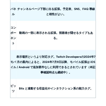
パネ
チャンネルページ下部に出る拡張。予定表、SNS、FAQ 導線
ル
と相性がよい。
コン
ポー
動画の一部に表示される拡張。視聴者が隠せるタイプもあ
ネン
る。
ト
表示場所というより対応タグ。Twitch Developersの2024年7
モバ
月の案内によると、2024年7月9日以降、モバイル拡張は iOS
イル
/ Android で追加要件なしに利用できるとされています（本記
事確認時点も継続中）。
ビッ
Bits と連動する収益化やインタラクション系の能力タグ。
ツ