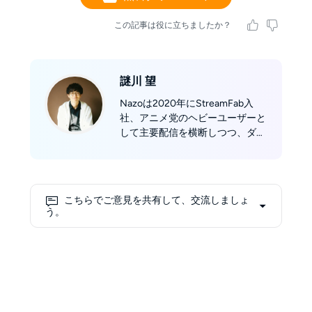
この記事は役に立ちましたか？
謎川 望
Nazoは2020年にStreamFab入
社、アニメ党のヘビーユーザーと
して主要配信を横断しつつ、ダウ
ンローダー分野に特化。主要ダウ
ンロード／録画系ソフトを多数実
機検証し、画質・音質とファイル
サイズの最適バランスを提案する
こちらでご意見を共有して、交流しましょ
のが得意。「好きだから、最短で
う。
高品質に。」