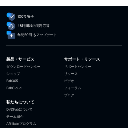
ード方法もスマホ・携帯端末でのダウンロード方法
も手順にして具体的にを紹介いたします。ぜひ参考
してください。
100% 安全
48時間以内問題応答
年間50回 もアップデート
製品・サービス
サポート・リソース
ダウンロードセンター
サポートセンター
ショップ
リソース
Fab365
ビデオ
FabCloud
フォーラム
ブログ
私たちについて
DVDFabについて
チーム紹介
Affiliateプログラム