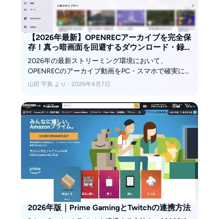
【2026年最新】OPENRECアーカイブを完全保
存！真っ暗画面を回避するダウンロード・録
画の実測ガイド
2026年の最新ストリーミング環境において、
OPENRECのアーカイブ動画をPC・スマホで確実に
保存する方法をデジタルアーカイブ専門家が徹底検
山田 宇真 より - 2026年4月7日
証。DRMやハードウェアアクセラレーションによる
録画時の黒画面回避術から、StreamFabやyt-dlpの比
較まで、高画質オフライン視聴の完全ガイド。
2026年版｜Prime GamingとTwitchの連携方法