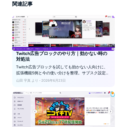
関連記事
Twitch広告ブロックのやり方｜効かない時の
対処法
Twitch広告ブロックを試しても効かない人向けに、
拡張機能5例と今の使い分けを整理。サブスク設定、
VPNやシークレットモードの考え方、あとで見返す
山田 宇真 より - 2026年6月23日
代替策まで2026年3月時点の情報で解説します。