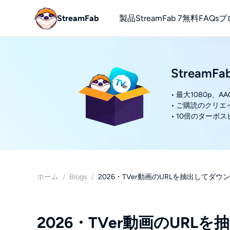
StreamFab
製品
StreamFab 7
無料
FAQs
ブ
YouTube
無料でYou
StreamF
• 最大1080p、
• ご購読のクリ
• 10倍のターボ
ホーム
/
Blogs
/
2026・TVer動画のURLを抽出してダウンロ
2026・TVer動画のUR