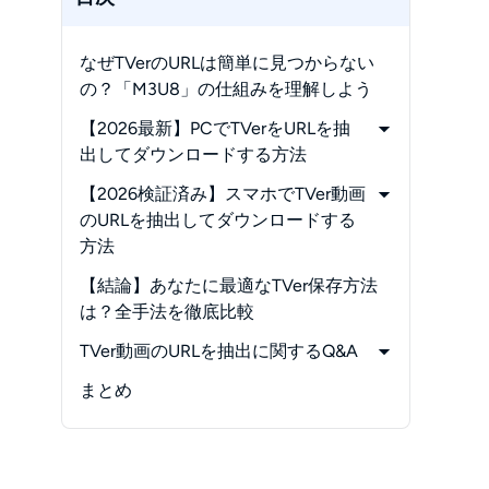
なぜTVerのURLは簡単に見つからない
の？「M3U8」の仕組みを理解しよう
【2026最新】PCでTVerをURLを抽
出してダウンロードする方法
-
1.【一番おすすめソフト】StreamFab
【2026検証済み】スマホでTVer動画
TVer ダウンローダー✨
のURLを抽出してダウンロードする
-
2.【ブラウザ拡張機能】Ｄouga
方法
getter
-
1.【iphone向け】Clipbox+
【結論】あなたに最適なTVer保存方法
-
2.【Andriod向け】
は？全手法を徹底比較
-
JDownloader
TVer動画のURLを抽出に関するQ&A
-
Q1:
まとめ
TVer動画のURLを抽出してダウンロ
ードするのは違法？安全性は？
-
Q2: