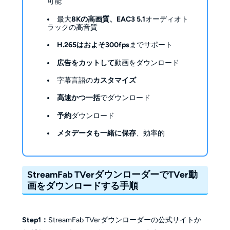
可能
最大
8Kの高画質、EAC3 5.1
オーディオト
ラックの高音質
H.265はおよそ300fps
までサポート
広告をカットして
動画をダウンロード
字幕言語の
カスタマイズ
高速かつ一括
でダウンロード
予約
ダウンロード
メタデータも一緒に保存
、効率的
StreamFab TVerダウンローダーでTVer動
画をダウンロードする手順
Step1：
StreamFab TVerダウンローダーの公式サイトか