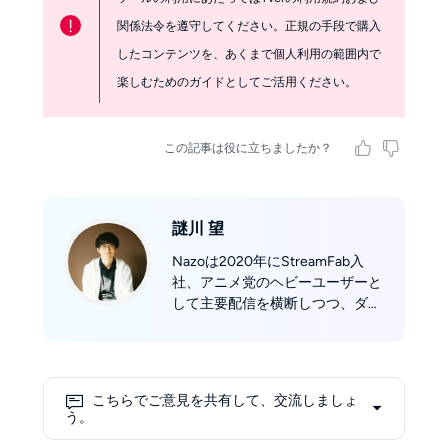
!
関係法令を遵守してください。正規の手段で購入
したコンテンツを、あくまで個人利用の範囲内で
楽しむためのガイドとしてご活用ください。
この記事は役に立ちましたか？
謎川 望
Nazoは2020年にStreamFab入
社、アニメ党のヘビーユーザーと
して主要配信を横断しつつ、ダウ
ンローダー分野に特化。主要ダウ
ンロード／録画系ソフトを多数実
機検証し、画質・音質とファイル
サイズの最適バランスを提案する
こちらでご意見を共有して、交流しましょ
のが得意。「好きだから、最短で
う。
高品質に。」