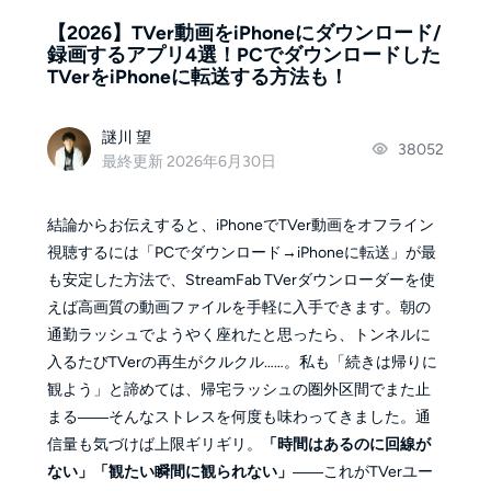
【2026】TVer動画をiPhoneにダウンロード/
録画するアプリ4選！PCでダウンロードした
TVerをiPhoneに転送する方法も！
謎川 望
38052
最終更新 2026年6月30日
結論からお伝えすると、iPhoneでTVer動画をオフライン
視聴するには「PCでダウンロード→iPhoneに転送」が最
も安定した方法で、StreamFab TVerダウンローダーを使
えば高画質の動画ファイルを手軽に入手できます。朝の
通勤ラッシュでようやく座れたと思ったら、トンネルに
入るたびTVerの再生がクルクル……。私も「続きは帰りに
観よう」と諦めては、帰宅ラッシュの圏外区間でまた止
まる――そんなストレスを何度も味わってきました。通
信量も気づけば上限ギリギリ。
「時間はあるのに回線が
ない」「観たい瞬間に観られない」
――これがTVerユー