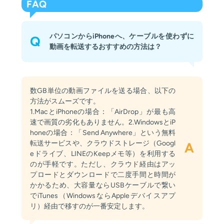
FAQ
パソコンからiPhoneへ、ケーブルを使わずに
Q
動画を転送するおすすめの方法は？
数GB単位の動画ファイルを送る場合、以下の
方法がスムーズです。
1.MacとiPhoneの場合：「AirDrop」が最も高
速で画質の劣化もありません。2.WindowsとiP
honeの場合：「Send Anywhere」という無料
転送サービスや、クラウドストレージ（Googl
A
eドライブ、LINEのKeepメモ等）を利用する
のが手軽です。ただし、クラウド経由はアッ
プロードとダウンロードで二度手間と時間が
かかるため、大容量ならUSBケーブルで繋い
でiTunes（WindowsならAppleデバイスアプ
リ）経由で移すのが一番安定します。