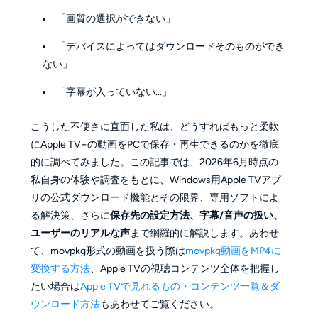
「画質の選択ができない」
「デバイスによってはダウンロードそのものができ
ない」
「字幕が入っていない...」
こうした不便さに直面した私は、どうすればもっと柔軟
にApple TV+の動画をPCで保存・再生できるのかを徹底
的に調べてみました。この記事では、2026年6月時点の
私自身の体験や調査をもとに、Windows用Apple TVアプ
リの公式ダウンロード機能とその限界、専用ソフトによ
る解決策、さらに
保存先の設定方法、字幕/音声の扱い、
ユーザーのリアルな声
まで網羅的に解説します。あわせ
て、movpkg形式の動画を扱う際は
movpkg動画をMP4に
変換する方法
、Apple TVの視聴コンテンツ全体を把握し
たい場合は
Apple TVで見れるもの・コンテンツ一覧＆ダ
ウンロード方法
もあわせてご覧ください。