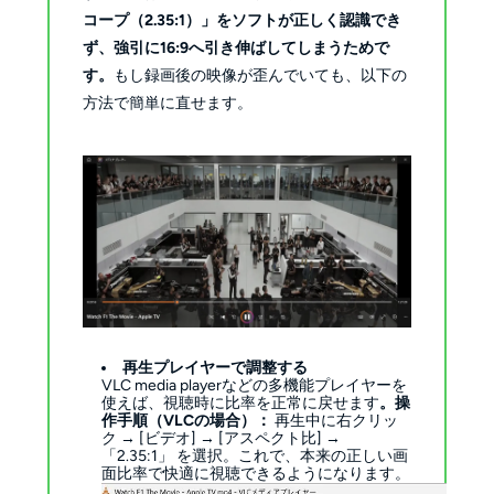
コープ（2.35:1）」をソフトが正しく認識でき
ず、強引に16:9へ引き伸ばしてしまうためで
す。
もし録画後の映像が歪んでいても、以下の
方法で簡単に直せます。
再生プレイヤーで調整する
VLC media playerなどの多機能プレイヤーを
使えば、視聴時に比率を正常に戻せます
。操
作手順（VLCの場合）：
再生中に右クリッ
ク → [ビデオ] → [アスペクト比] →
「2.35:1」 を選択。これで、本来の正しい画
面比率で快適に視聴できるようになります。