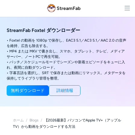
StreamFab
StreamFab Foxtel ダウンローダー
• Foxtel の動画を 1080p で保存し、EAC3 5.1／AC3 5.1／AAC 2.0 の音声
を維持、広告も除去する。
• MP4 または MKV で書き出し、スマホ、タブレット、テレビ、メディア
サーバー、ノートPCで再生可能。
• バッチ／スケジュールモードでシーズンや新着エピソードをキューに入
れ、夜間に自動ダウンロード。
• 字幕言語を選択し、SRT で保存または動画にリマックス。メタデータを
保持してライブラリ管理を整理。
無料ダウンロード
詳細情報
ホーム
/
Blogs
/
【2026最新】パソコンでApple TV+（アップル
TV）から動画をダウンロードする方法