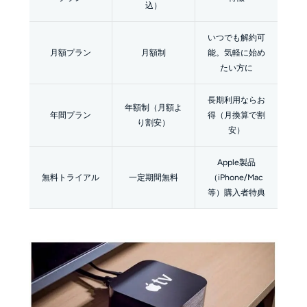
込）
いつでも解約可
月額プラン
月額制
能。気軽に始め
たい方に
長期利用ならお
年額制（月額よ
年間プラン
得（月換算で割
り割安）
安）
Apple製品
無料トライアル
一定期間無料
（iPhone/Mac
等）購入者特典