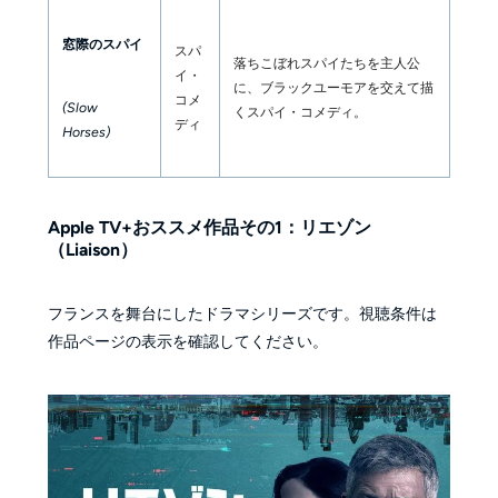
窓際のスパイ
スパ
落ちこぼれスパイたちを主人公
イ・
に、ブラックユーモアを交えて描
コメ
(Slow
くスパイ・コメディ。
ディ
Horses)
Apple TV+おススメ作品その1：リエゾン
（Liaison）
フランスを舞台にしたドラマシリーズです。視聴条件は
作品ページの表示を確認してください。