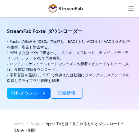
StreamFab
StreamFab Foxtel ダウンローダー
• Foxtel の動画を 1080p で保存し、EAC3 5.1／AC3 5.1／AAC 2.0 の音声
を維持、広告も除去する。
• MP4 または MKV で書き出し、スマホ、タブレット、テレビ、メディア
サーバー、ノートPCで再生可能。
• バッチ／スケジュールモードでシーズンや新着エピソードをキューに入
れ、夜間に自動ダウンロード。
• 字幕言語を選択し、SRT で保存または動画にリマックス。メタデータを
保持してライブラリ管理を整理。
無料ダウンロード
詳細情報
ホーム
/
Blogs
/
Apple TVとは？見られるものとダウンロードの
仕組み・制限