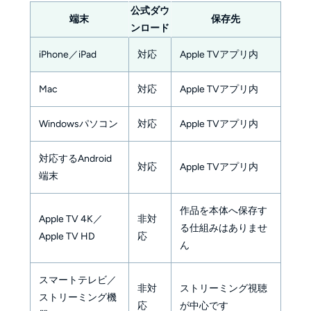
公式ダウ
端末
保存先
ンロード
iPhone／iPad
対応
Apple TVアプリ内
Mac
対応
Apple TVアプリ内
Windowsパソコン
対応
Apple TVアプリ内
対応するAndroid
対応
Apple TVアプリ内
端末
作品を本体へ保存す
Apple TV 4K／
非対
る仕組みはありませ
Apple TV HD
応
ん
スマートテレビ／
非対
ストリーミング視聴
ストリーミング機
応
が中心です