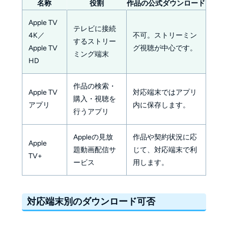
名称
役割
作品の公式ダウンロード
Apple TV
テレビに接続
4K／
不可。ストリーミン
するストリー
Apple TV
グ視聴が中心です。
ミング端末
HD
作品の検索・
Apple TV
対応端末ではアプリ
購入・視聴を
アプリ
内に保存します。
行うアプリ
Appleの見放
作品や契約状況に応
Apple
題動画配信サ
じて、対応端末で利
TV+
ービス
用します。
対応端末別のダウンロード可否