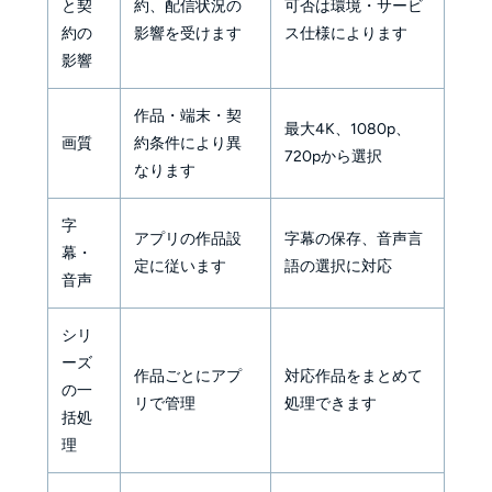
と契
約、配信状況の
可否は環境・サービ
約の
影響を受けます
ス仕様によります
影響
作品・端末・契
最大4K、1080p、
画質
約条件により異
720pから選択
なります
字
アプリの作品設
字幕の保存、音声言
幕・
定に従います
語の選択に対応
音声
シリ
ーズ
作品ごとにアプ
対応作品をまとめて
の一
リで管理
処理できます
括処
理