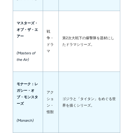
マスターズ・
オブ・ザ・エ
戦
アー
争・
第2次大戦下の爆撃隊を題材にし
ドラ
たドラマシリーズ。
マ
(Masters of
the Air)
モナーク：レ
ガシー・オ
アク
ブ・モンスタ
ショ
ゴジラと「タイタン」をめぐる世
ーズ
ン・
界を描くシリーズ。
怪獣
(Monarch)