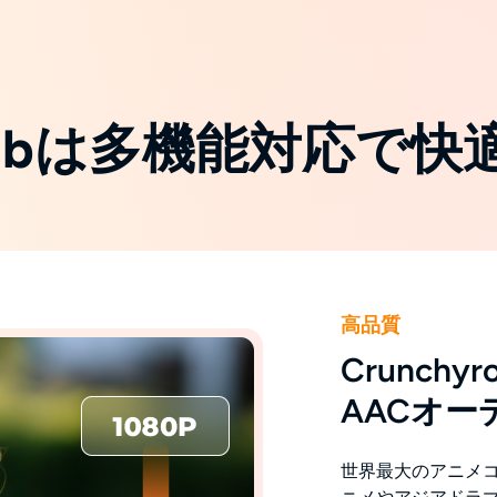
mFabは多機能対応で
高品質
Crunchy
AACオ
世界最大のアニメコレ