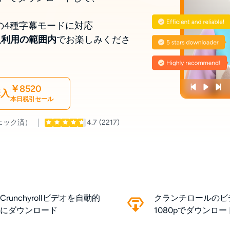
サブの4種字幕モードに対応
人利用の範囲内
でお楽しみくださ
￥8520
購入
本日税引セール
ェック済）
4.7
(2217)
Crunchyrollビデオを自動的
クランチロールのビ
にダウンロード
1080pでダウンロー