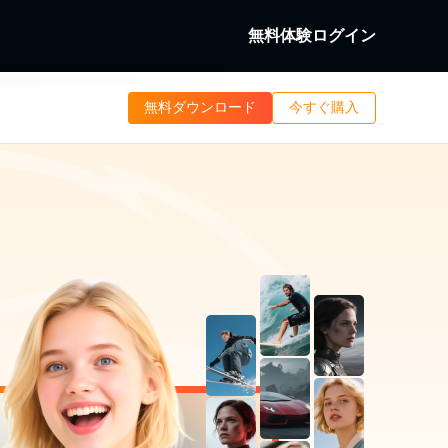
無料体験
ログイン
b
無料ダウンロード
今すぐ購入
究
ディスクを復号化す
ローカル/ストリーミング動画を
b
ング動画を画面録画する