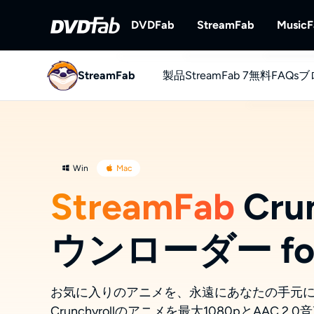
DVDFab
StreamFab
Music
StreamFab
製品
DVDFab
StreamFab 7
StreamFab
無料
FAQs
ブ
完全なDVD/ブルーレイ/UHDソ
ストリーミング動
ン
YouTube
無料でYou
Win
Mac
StreamFab
Crun
ウンローダー for
お気に入りのアニメを、永遠にあなたの手元
Crunchyrollのアニメを最大1080pとAAC 