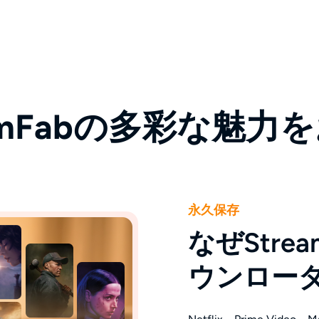
eamFabの多彩な魅力
永久保存
なぜStream
ウンロー