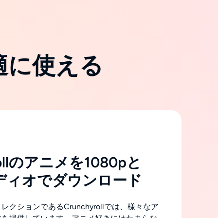
快適に使える
rollのアニメを1080pと
ーディオでダウンロード
クションであるCrunchyrollでは、様々なア