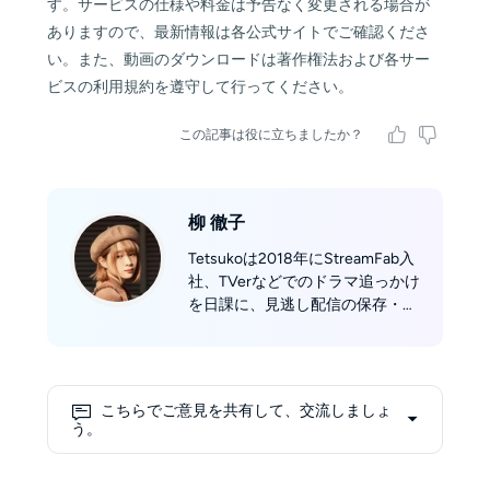
す。サービスの仕様や料金は予告なく変更される場合が
ありますので、最新情報は各公式サイトでご確認くださ
い。また、動画のダウンロードは著作権法および各サー
ビスの利用規約を遵守して行ってください。
この記事は役に立ちましたか？
柳 徹子
Tetsukoは2018年にStreamFab入
社、TVerなどでのドラマ追っかけ
を日課に、見逃し配信の保存・持
ち出しまでの正規ワークフローを
分かりやすくガイド。主要ダウン
ローダー／コンバーターを横断比
較してベストプラクティスを更新
こちらでご意見を共有して、交流しましょ
し、初心者のつまずきも先回りで
う。
解消する編集に定評。「観たい時
に、ちゃんと残せる。」