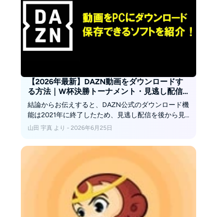
【2026年最新】DAZN動画をダウンロードす
る方法｜W杯決勝トーナメント・見逃し配信
をオフライン保存
結論からお伝えすると、DAZN公式のダウンロード機
能は2021年に終了したため、見逃し配信を後から見
返すにはMP4保存が現実的です。ワールドカップ全
山田 宇真 より - 2026年6月25日
104試合の見逃し配信をオフラインで残す方法と、ダ
ウンロードできない時の対処法を解説します。