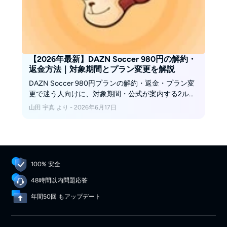
【2026年最新】DAZN Soccer 980円の解約・
返金方法｜対象期間とプラン変更を解説
DAZN Soccer 980円プランの解約・返金・プラン変
更で迷う人向けに、対象期間・公式が案内する2ルー
ト・問い合わせ文面・188相談を整理します。
山田 宇真 より - 2026年6月17日
100% 安全
48時間以内問題応答
年間50回 もアップデート