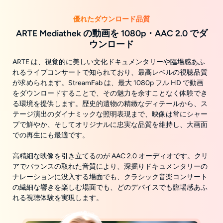
優れたダウンロード品質
ARTE Mediathek の動画を 1080p・AAC 2.0 でダ
ウンロード
ARTE は、視覚的に美しい文化ドキュメンタリーや臨場感あふ
れるライブコンサートで知られており、最高レベルの視聴品質
が求められます。StreamFab は、最大 1080p フル HD で動画
をダウンロードすることで、その魅力を余すことなく体験でき
る環境を提供します。歴史的遺物の精緻なディテールから、ス
テージ演出のダイナミックな照明表現まで、映像は常にシャー
プで鮮やか、そしてオリジナルに忠実な品質を維持し、大画面
での再生にも最適です。
高精細な映像を引き立てるのが AAC 2.0 オーディオです。クリ
アでバランスの取れた音質により、深掘りドキュメンタリーの
ナレーションに没入する場面でも、クラシック音楽コンサート
の繊細な響きを楽しむ場面でも、どのデバイスでも臨場感あふ
れる視聴体験を実現します。