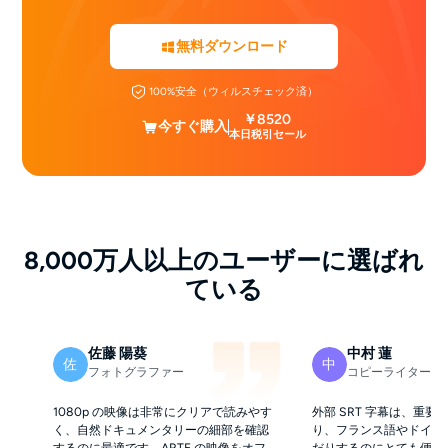
無料ダウンロード
100%安全（ウィルスチェック済）
￥8520
今すぐ購入
本日税引セール
8,000万人以上のユーザーに選ばれ
ている
佐藤 陽葵
中村 蓮
佐
中
フォトグラファー
コピーライター
1080p の映像は非常にクリアで読みやす
外部 SRT 字幕は、重
く、自然ドキュメンタリーの細部を確認
り、フランス語やドイツ
するのに最適です。ARTE の映像をオフ
だりするのにとても便利