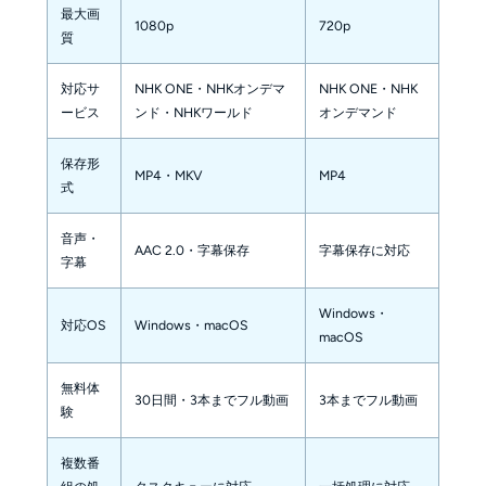
最大画
1080p
720p
質
対応サ
NHK ONE・NHKオンデマ
NHK ONE・NHK
ービス
ンド・NHKワールド
オンデマンド
保存形
MP4・MKV
MP4
式
音声・
AAC 2.0・字幕保存
字幕保存に対応
字幕
Windows・
対応OS
Windows・macOS
macOS
無料体
30日間・3本までフル動画
3本までフル動画
験
複数番